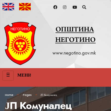
www.negotino.gov.mk
III
МЕНИ
Home
Pages
ЈП Комуналец
ЈП Комуналец