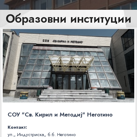
Образовни институции
СОУ "Св. Кирил и Методиј" Неготино
Контакт:
ул.„ Индустриска„ б.б. Неготино