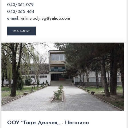
043/361-079
043/365-464
e-mail:
kirilmetodijneg@yahoo.com
READ MORE
ООУ “Гоце Делчев„ - Неготино