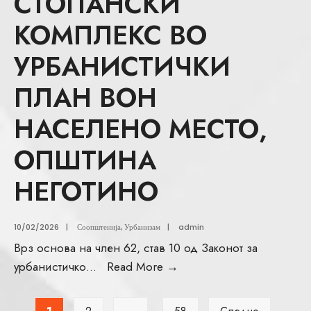
СТОПАНСКИ
КОМПЛЕКС ВО
УРБАНИСТИЧКИ
ПЛАН ВОН
НАСЕЛЕНО МЕСТО,
ОПШТИНА
НЕГОТИНО
10/02/2026
|
Соопштенија
,
Урбанизам
|
admin
Врз основа на член 62, став 10 од Законот за
урбанистичко
...
Read More
→