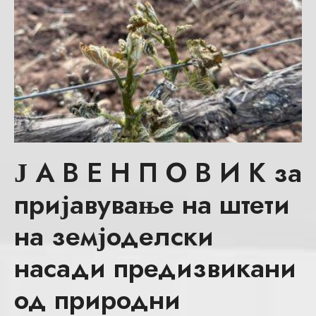
Ј А В Е Н П О В И К за
пријавување на штети
на земјоделски
насади предизвикани
од природни