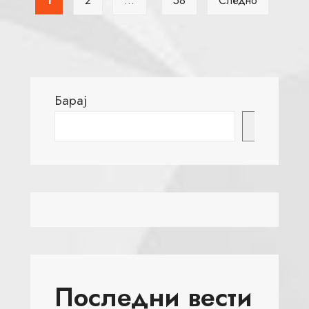
1
2
…
58
Следно
Барај
Барај
Последни вести