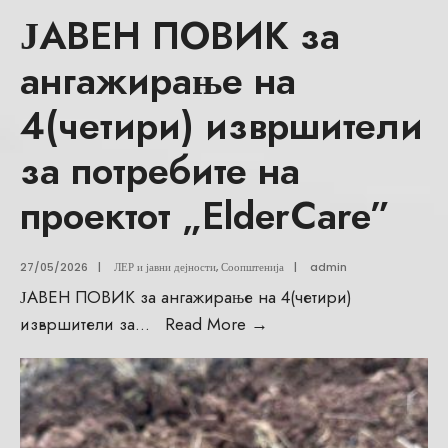
ЈАВЕН ПОВИК за
ангажирање на
4(четири) извршители
за потребите на
проектот „ElderCare”
27/05/2026
|
ЛЕР и јавни дејности
,
Соопштенија
|
admin
ЈАВЕН ПОВИК за ангажирање на 4(четири)
извршители за
...
Read More
→