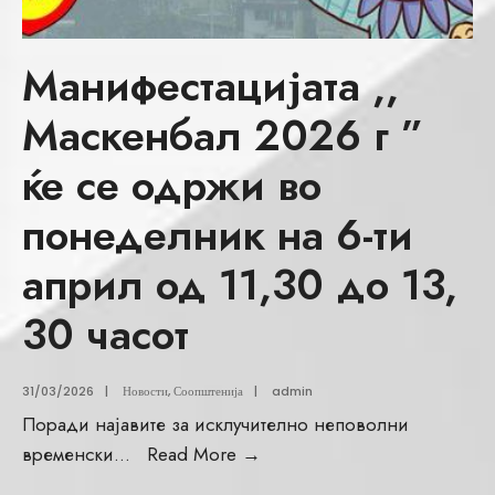
Манифестацијата ,,
Маскенбал 2026 г ”
ќе се одржи во
понеделник на 6-ти
април од 11,30 до 13,
30 часот
31/03/2026
|
Новости
,
Соопштенија
|
admin
Поради најавите за исклучително неповолни
временски
...
Read More
→