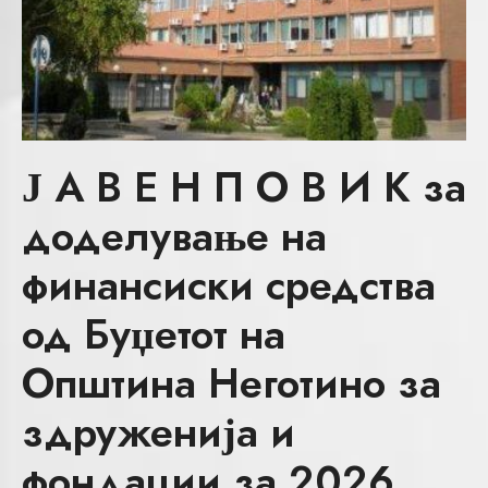
Ј А В Е Н П О В И К за
доделување на
финансиски средства
од Буџетот на
Општина Неготино за
здруженија и
фондации за 2026