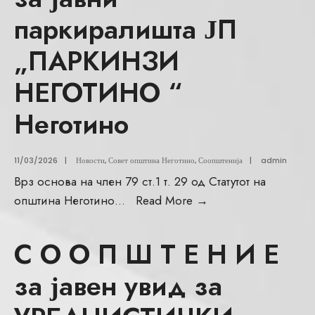
паркиралишта ЈП
„ПАРКИНЗИ
НЕГОТИНО “
Неготино
11/03/2026
|
Новости
,
Совет општина Неготино
,
Соопштенија
|
admin
Врз основа на член 79 ст.1 т. 29 од Статутот на
општина Неготино
...
Read More
→
С О О П Ш Т Е Н И Е
за јавен увид за