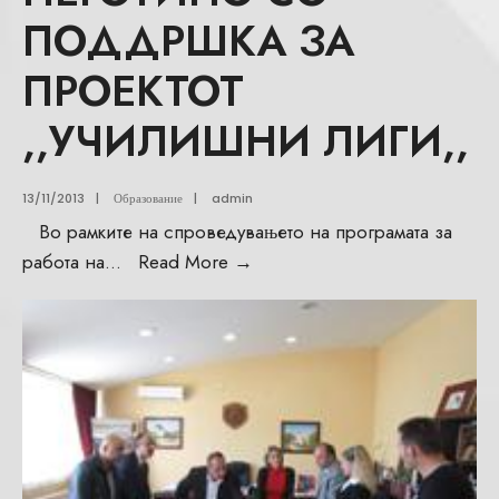
ПОДДРШКА ЗА
ПРОЕКТОТ
,,УЧИЛИШНИ ЛИГИ,,
13/11/2013
|
Образование
|
admin
Во рамките на спроведувањето на програмата за
работа на
...
Read More
→