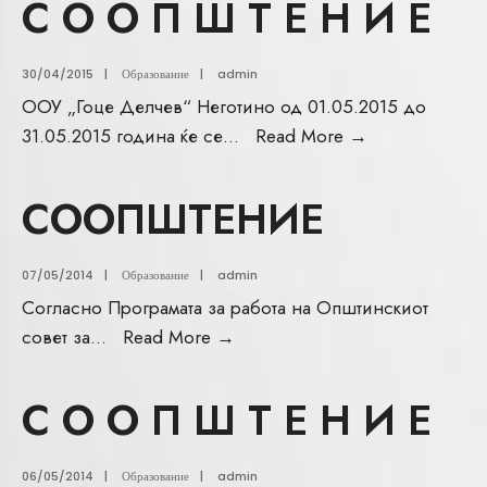
С О О П Ш Т Е Н И Е
30/04/2015
|
Образование
|
admin
ООУ „Гоце Делчев“ Неготино од 01.05.2015 до
31.05.2015 година ќе се
...
Read More
→
СООПШТЕНИЕ
07/05/2014
|
Образование
|
admin
Согласно Програмата за работа на Општинскиот
совет за
...
Read More
→
С О О П Ш Т Е Н И Е
06/05/2014
|
Образование
|
admin