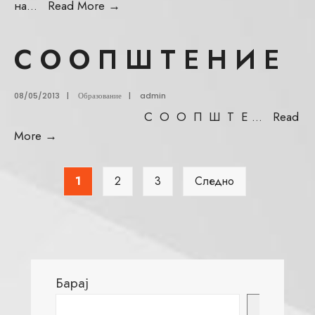
на
...
Read More
→
С О О П Ш Т Е Н И Е
08/05/2013
|
Образование
|
admin
С О О П Ш Т Е
...
Read
More
→
1
2
3
Следно
Барај
Барај