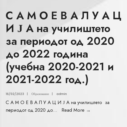
С А М О Е В А Л У А Ц
И Ј А на училиштето
за периодот од 2020
до 2022 година
(учебна 2020-2021 и
2021-2022 год.)
16/02/2023
|
Образование
|
admin
С А М О Е В А Л У А Ц И Ј А на училиштето за
периодот од 2020 до
...
Read More
→