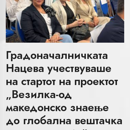
Градоначалничката
Нацева учествуваше
на стартот на проектот
„Везилка-од
македонско знаење
до глобална вештачка