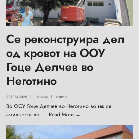
Се реконструира дел
од кровот на ООУ
Гоце Делчев во
Неготино
22/06/2026
|
Новости
|
admin
Во ООУ Гоце Делчев во Неготино во тек се
активности во
...
Read More
→