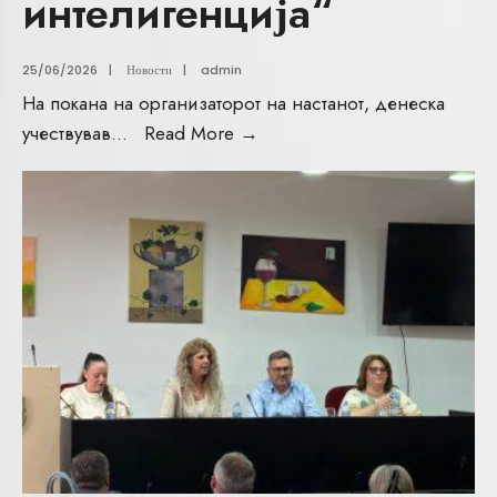
интелигенција“
25/06/2026
|
Новости
|
admin
На покана на организаторот на настанот, денеска
учествував
...
Read More
→