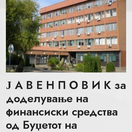
Ј А В Е Н П О В И К за
доделување на
финансиски средства
од Буџетот на