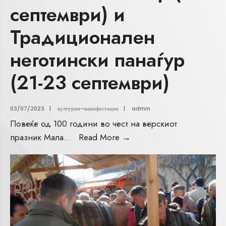
септември) и
Традиционален
неготински панаѓур
(21-23 септември)
03/07/2023
|
културни-манифестации
|
admin
Повеќе од 100 години во чест на верскиот
празник Мала
...
Read More
→