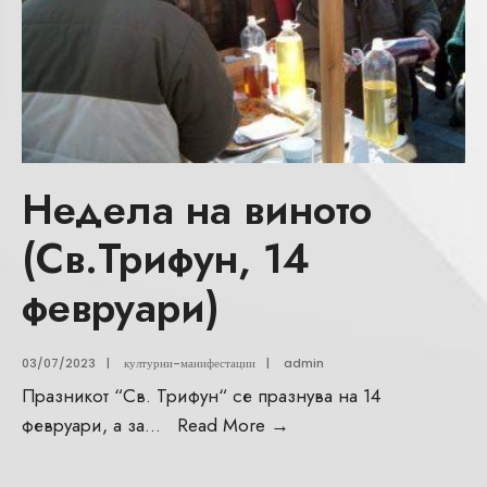
Недела на виното
(Св.Трифун, 14
февруари)
03/07/2023
|
културни-манифестации
|
admin
Празникот “Св. Трифун“ се празнува на 14
февруари, а за
...
Read More
→