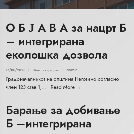
О Б Ј А В А за нацрт Б
– интегрирана
еколошка дозвола
17/06/2026
|
Животна средина
|
admin
Градоначалникот на општина Неготино согласно
член 123 став 1,
...
Read More
→
Барање за добивање
Б –интегрирана