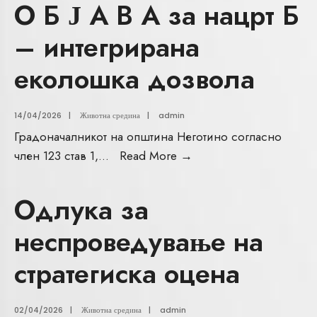
О Б Ј А В А за нацрт Б
– интегрирана
еколошка дозвола
14/04/2026
|
Животна средина
|
admin
Градоначалникот на општина Неготино согласно
член 123 став 1,
...
Read More
→
Одлука за
неспроведување на
стратегиска оцена
02/04/2026
|
Животна средина
|
admin