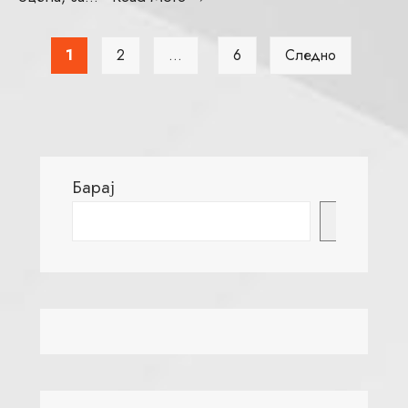
1
2
…
6
Следно
Барај
Барај