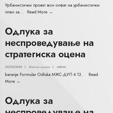
Урбанистички проект вон опфат на урбанистички
план за
...
Read More
→
Одлука за
неспроведување на
стратегиска оцена
23/03/2026
|
Животна средина
|
admin
baranje Formular Odluka МЖС-ДУП 4.13
...
Read
More
→
Одлука за
неспроведување на