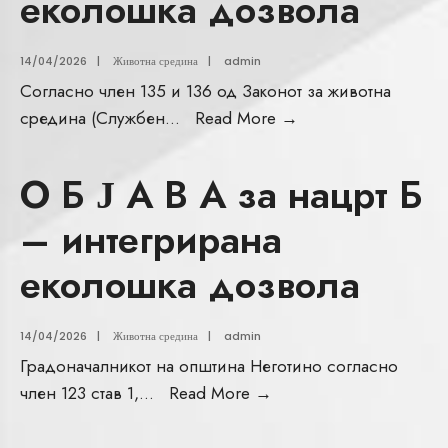
еколошка дозвола
14/04/2026
|
Животна средина
|
admin
Согласно член 135 и 136 од Законот за животна
средина (Службен
...
Read More
→
О Б Ј А В А за нацрт Б
– интегрирана
еколошка дозвола
14/04/2026
|
Животна средина
|
admin
Градоначалникот на општина Неготино согласно
член 123 став 1,
...
Read More
→