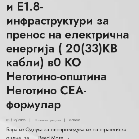
и Е1.8-
инфраструктури за
пренос на електрична
енергија ( 20(33)КВ
кабли) в0 КО
Неготино-општина
Неготино СЕА-
формулар
05/12/2025
|
Животна средина
|
admin
Барање Одлука за неспроведување на стратегиска
оцена, за
...
Read More
→