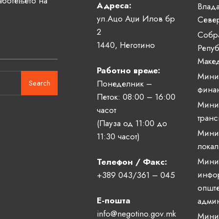
аботењето на
Адреса:
Влада
ул.Ацо Аџи Илов бр
Севе
2
Собр
1440, Неготино
Репуб
Маке
Работно време:
Минис
Search
Понеделник –
фина
Петок: 08:00 – 16:00
Минис
часот
транс
(Пауза од 11:00 до
Минис
11:30 часот)
локал
Минис
Телефон / Факс:
инфо
+389 043/361 – 045
опште
Е-пошта
админ
info@negotino.gov.mk
Минис