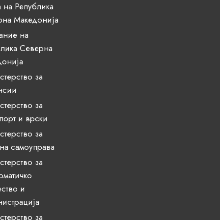
 на Република
рна Македонија
ание на
лика Северна
донија
терство за
нсии
терство за
порт и врски
терство за
на самоуправа
терство за
рматичко
ство и
истрација
терство за