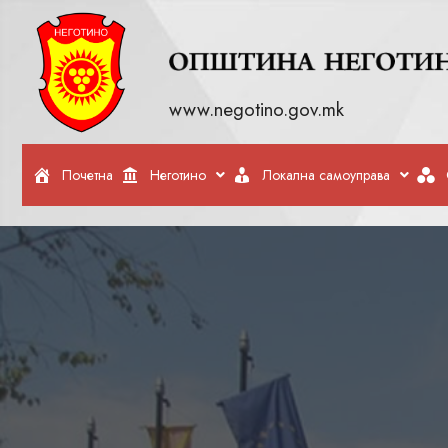
www.negotino.gov.mk
Почетна
Неготино
Локална самоуправа