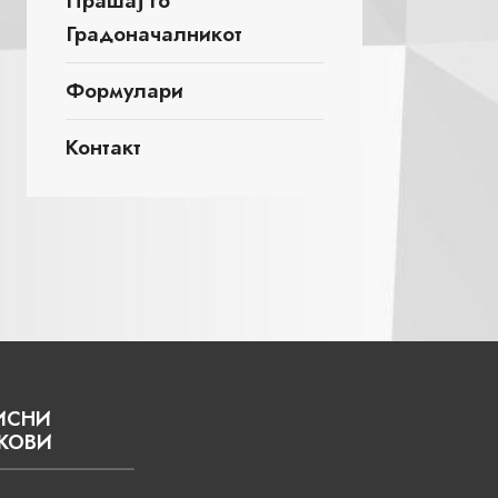
Прашај го
Градоначалникот
Формулари
Контакт
ИСНИ
КОВИ