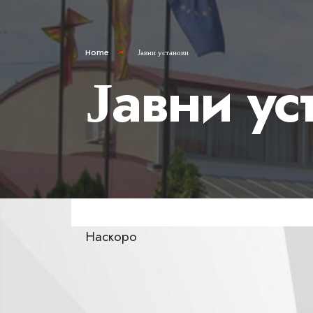
Home
Јавни установи
Јавни ус
Наскоро