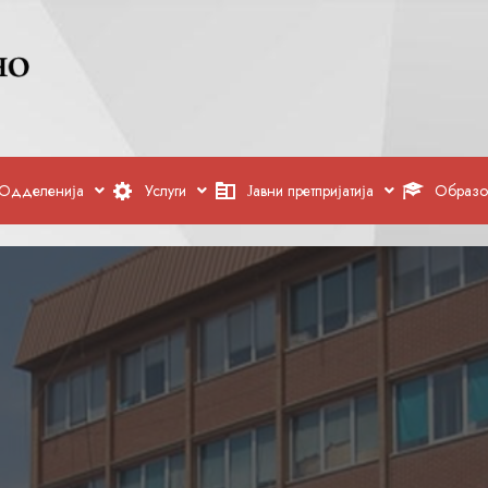
Одделенија
Услуги
Јавни претпријатија
Образо