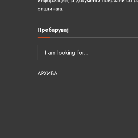
информации, и документи поврзани со р
општината.
Пребарувај
АРХИВА