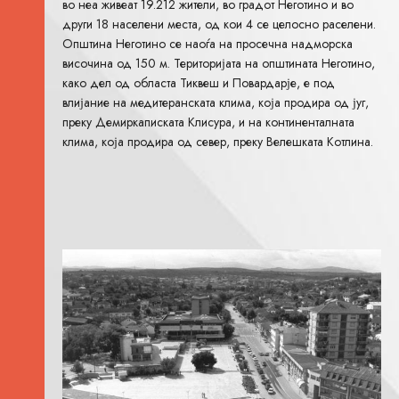
во неа живеат 19.212 жители, во градот Неготино и во
други 18 населени места, од кои 4 се целосно раселени.
Општина Неготино се наоѓа на просечна надморска
височина од 150 м. Територијата на општината Неготино,
како дел од областа Тиквеш и Повардарје, е под
влијание на медитеранската клима, која продира од југ,
преку Демиркаписката Клисура, и на континенталната
клима, која продира од север, преку Велешката Котлина.