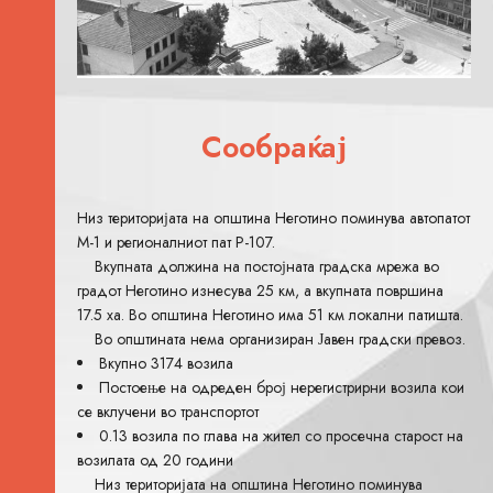
Сообраќај
Низ територијата на општина Неготино поминува автопатот
М-1 и регионалниот пат Р-107.
Вкупната должина на постојната градска мрежа во
градот Неготино изнесува 25 км, а вкупната површина
17.5 ха. Во општина Неготино има 51 км локални патишта.
Во општината нема организиран Јавен градски превоз.
Вкупно 3174 возила
Постоење на одреден број нерегистрирни возила кои
се вклучени во транспортот
0.13 возила по глава на жител со просечна старост на
возилата од 20 години
Низ територијата на општина Неготино поминува