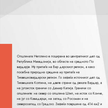
Општината Неготино е лоцирана во централниот дел од
Република Македонија, во областа на средното По
вардарје. Му припаѓа на Вар дарскиот регион, а како
посебна природна средина му припаѓа на
Тиквешковардарски регион. Го зафаќа источниот дел од
Тиквешката Котлина, на двете страни од реката Вардар, а
на југоисток граничи со Демир Капија. Граничи со
општините: на север со општина Штип, на исток со Конче,
на југ со Кавадарци, на запад со Росоман и на
северозапад со Градско. Зафаќа површина од 414 км2 и