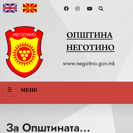
www.negotino.gov.mk
III
МЕНИ
За Општината...