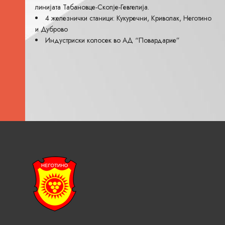
линијата Табановце-Скопје-Гевгелија.
4 железнички станици: Кукуречни, Криволак, Неготино
и Дуброво
Индустриски колосек во АД “Повардарие”