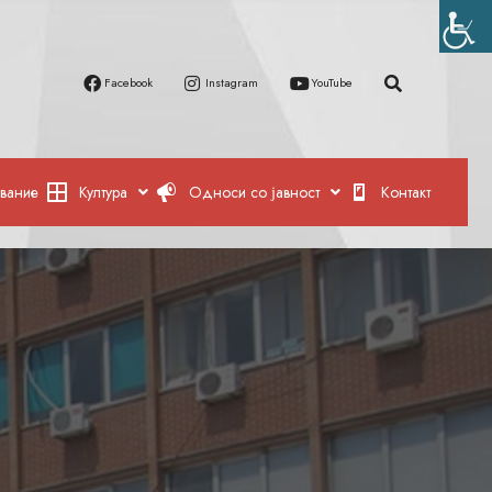
Facebook
Instagram
YouTube
вание
Култура
Односи со јавност
Контакт