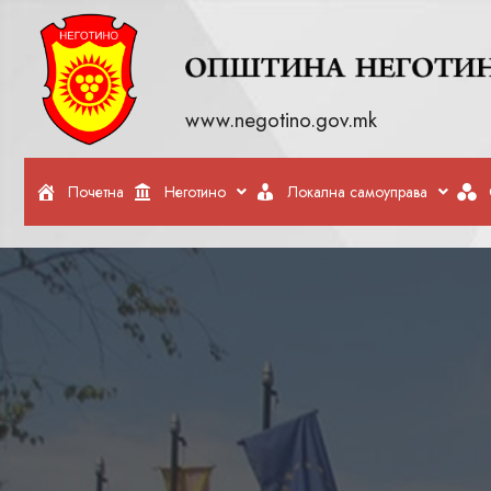
www.negotino.gov.mk
Почетна
Неготино
Локална самоуправа