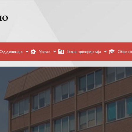
Одделенија
Услуги
Јавни претпријатија
Образо