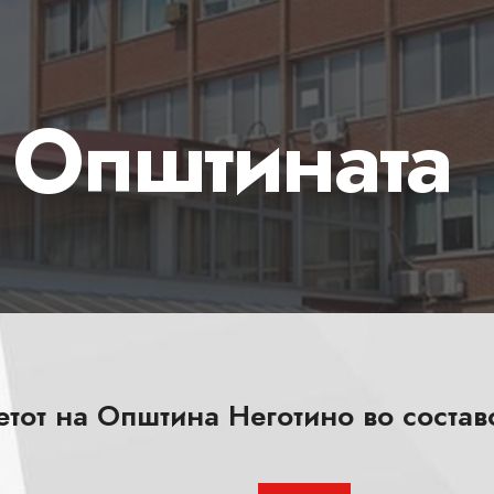
а Општината
етот на Општина Неготино во соста