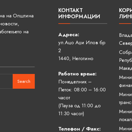
КОНТАКТ
КОР
ана на Општина
ИНФОРМАЦИИ
ЛИН
 новости,
аботењето на
Адреса:
Влада
ул.Ацо Аџи Илов бр
Севе
2
Собр
1440, Неготино
Репуб
Маке
Работно време:
Минис
Search
Понеделник –
фина
Петок: 08:00 – 16:00
Минис
часот
транс
(Пауза од 11:00 до
Минис
11:30 часот)
локал
Минис
Телефон / Факс: