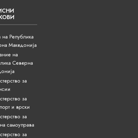
ИСНИ
КОВИ
 на Република
рна Македонија
ание на
лика Северна
донија
терство за
нсии
терство за
порт и врски
терство за
на самоуправа
терство за