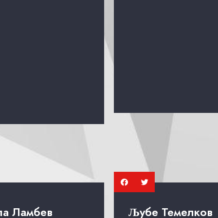
ла Ламбев
Љубе Темелков