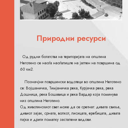
Природни ресурси
Од рудни богатства на територијата на општина
Неготино се наоѓа наоѓалиште на јаглен на површина од
60 км2.
Позначјни површински водотеци во општина Неготино
се: Војшаничка, Тимјаничка река, Курјачка река, река
Дошница, река Бошавица и река Вардар која поминува
низ општина Неготино.
Од животинскиот свет може да се сретнат: дивата свиња,
дивиот зајак, срната, волкот, лисицата, еребицата, дивата
пајка и дриги помалку застапени видови.