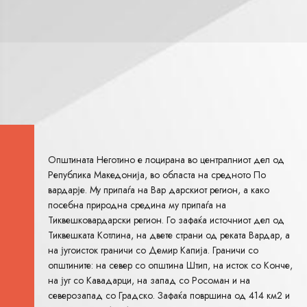
Општината Неготино е лоцирана во централниот дел од
Република Македонија, во областа на средното По
вардарје. Му припаѓа на Вар дарскиот регион, а како
посебна природна средина му припаѓа на
Тиквешковардарски регион. Го зафаќа источниот дел од
Тиквешката Котлина, на двете страни од реката Вардар, а
на југоисток граничи со Демир Капија. Граничи со
општините: на север со општина Штип, на исток со Конче,
на југ со Кавадарци, на запад со Росоман и на
северозапад со Градско. Зафаќа површина од 414 км2 и