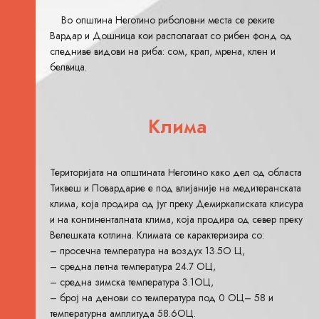
Во општина Неготино риболовни места се реките
Вардар и Дошница кои располагаат со рибен фонд од
следниве видови на риба: сом, крап, мрена, клен и
белвица.
Клима
Територијата на општината Неготино како дел од областа
Тиквеш и Повардарие е под влијаније на медитеранската
клима, која продира од југ преку Демиркаписката клисура
и на континенталната клима, која продира од север преку
Велешката котлина. Климата се карактеризира со:
– просечна температура на воздух 13.5О Ц,
– средна летна температура 24.7 ОЦ,
– средна зимска температура 3.1ОЦ,
– број на денови со температура под 0 ОЦ– 58 и
температурна амплитуда 58.6ОЦ.