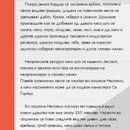
Покрај реката Вардар се застапени врбата, тополите и
некои видови грмушки, додека на повисоките места се
сретнуваат дабот, буката, габерот и јасенот. Шумските
производите кои се добиваат од дрвото како што се:
смола, лико, плута, плодови, семе, лист, мов и др.,како и
другите шумски производи: лековити и индустриски
растенија, шумски плодови, габи, трева се користат
односно собираат неконтролиран и доста стихиен начин.
Неорганските ресурси како што се каменот, песокот,
глината и тресетот исто така се експлоатираат на
неорганизиран и стихиен начин.
Повеќе излетнички места се наоѓаат во општина Неготино,
а како најомилено може да се издвои манастирот Св
Ѓорѓија.
Во општина Неготино постојат пет ловишта и едно
ловно друштво кое има околу 330 членови. Најчесто во
општината се ловат следните видови дивеч: див зајак,
еребица, гулаб-гривнаш, како дива свиња и лисица.