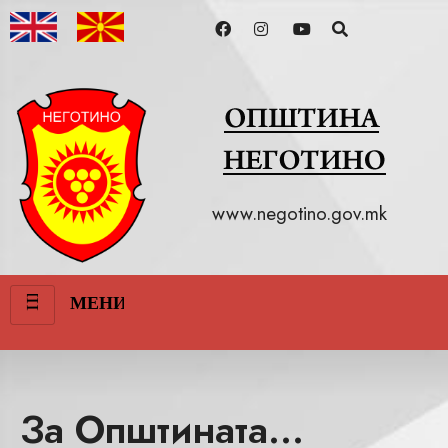
www.negotino.gov.mk
III
МЕНИ
За Општината...