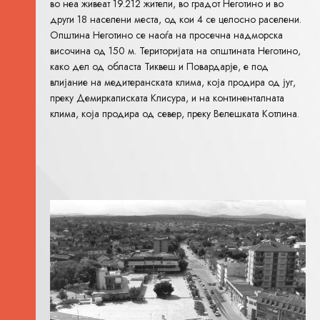
во неа живеат 19.212 жители, во градот Неготино и во
други 18 населени места, од кои 4 се целосно раселени.
Општина Неготино се наоѓа на просечна надморска
височина од 150 м. Територијата на општината Неготино,
како дел од областа Тиквеш и Повардарје, е под
влијание на медитеранската клима, која продира од југ,
преку Демиркаписката Клисура, и на континенталната
клима, која продира од север, преку Велешката Котлина.