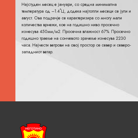
Најстуден месец е јануари, со средна минимална
температура од –1.4˚Ц, додека најтопли месеци се јули и
август. Ова подрачје се карактеризира со многу мали
количества врнежи, кое на годишно ниво просечно
изнесува 450мм/м2. Просечна влажност 67%. Просечно
годишно траење на сончевото зрачење изнесува 2230
часа. Најчести ветрови на овој простор се север и северо-
западниот ветар.