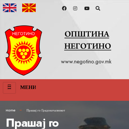
www.negotino.gov.mk
III
МЕНИ
Home
Прашај го Градоначалникот
Прашај го