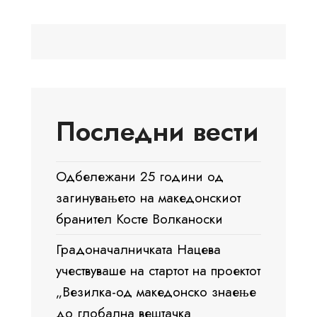
Последни вести
Одбележани 25 години од
загинувањето на македонскиот
бранител Косте Волканоски
Градоначалничката Нацева
учествуваше на стартот на проектот
„Везилка-од македонско знаење
до глобална вештачка