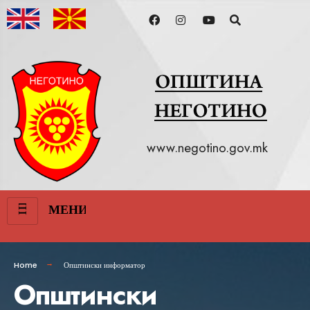
www.negotino.gov.mk
III
МЕНИ
Home
Општински информатор
Општински