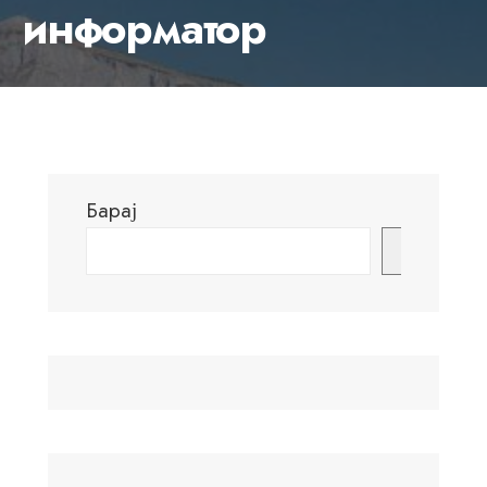
информатор
Барај
Барај