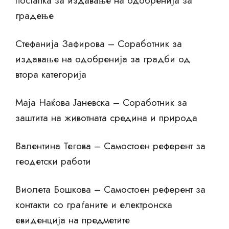
постапка за издавање на одобренија за
градење
Стефанија Зафирова – Соработник за
издавање на одобренија за градби од
втора категорија
Маја Наќова Јаневска – Соработник за
заштита на животната средина и природа
Валентина Тегова – Самостоен референт за
геодетски работи
Виолета Бошкова – Самостоен референт за
контакти со граѓаните и електронска
евиденција на предметите