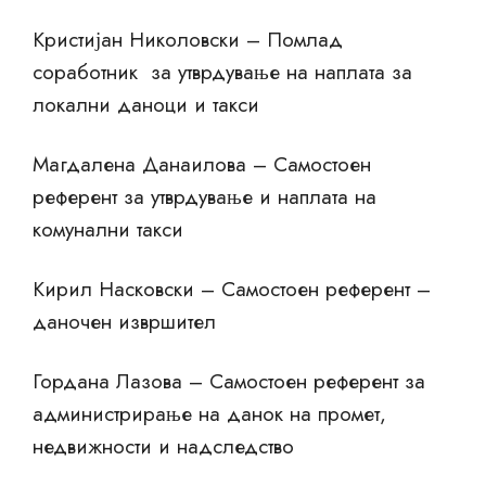
Кристијан Николовски – Помлад
соработник за утврдување на наплата за
локални даноци и такси
Магдалена Данаилова – Самостоен
референт за утврдување и наплата на
комунални такси
Кирил Насковски – Самостоен референт –
даночен извршител
Гордана Лазова – Самостоен референт за
администрирање на данок на промет,
недвижности и надследство