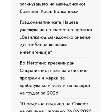
загинувањето на македонскиот
бранител Косте Волканоски
Градоначалничката Нацева
учествуваше на стартот на проектот
„Везилка-од македонско знаење
до глобална вештачка
интелигенција“
Во Неготино презентиран
Оперативниот план за активните
програми и мерки за
вработување и услуги на пазарот
на трудот за 2026
10 редовна седница на Советот
на општина Неготино 26.06.2026