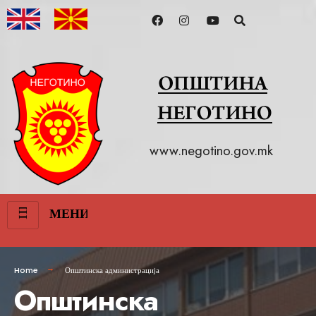
www.negotino.gov.mk
III
МЕНИ
Home
Општинска администрација
Општинска