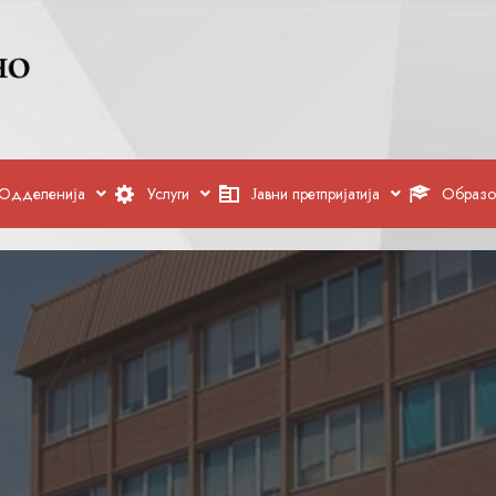
Одделенија
Услуги
Јавни претпријатија
Образо