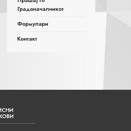
Прашај го
Градоначалникот
Формулари
Контакт
ИСНИ
КОВИ