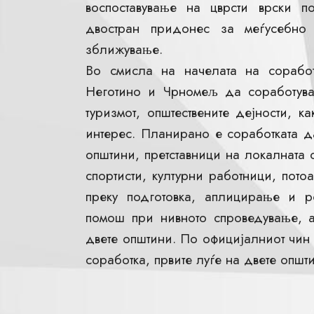
воспоставување на цврсти врски 
двостран придонес за меѓусебно
зближување.
Во смисла на начелата на соработ
Неготино и Чрномељ да соработуваат
туризмот, општествените дејности,
интерес. Планирано е соработката д
општини, претставници на локалната 
спортисти, културни работници, пото
преку подготовка, аплицирање и р
помош при нивното спроведување, а
двете општини. По официјалниот чин
соработка, првите луѓе на двете опш