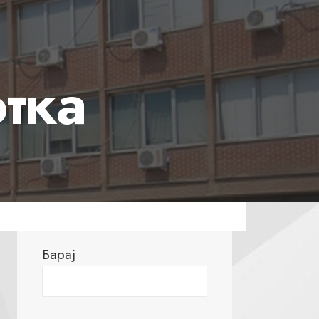
тка
Барај
Барај