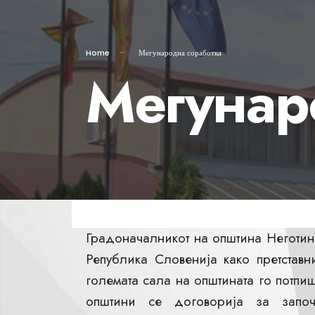
Home
Мегународна соработка
Мегунар
Градоначалникот на општина Неготи
Република Словенија како претстав
големата сала на општината го потпи
општини се договорија за започ