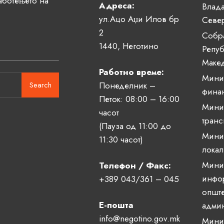
аботењето на
Адреса:
Влада
ул.Ацо Аџи Илов бр
Севе
2
Собр
1440, Неготино
Репуб
Маке
Работно време:
Минис
Search
Понеделник –
фина
Петок: 08:00 – 16:00
Минис
часот
транс
(Пауза од 11:00 до
Минис
11:30 часот)
локал
Минис
Телефон / Факс:
инфо
+389 043/361 – 045
опште
Е-пошта
админ
info@negotino.gov.mk
Минис