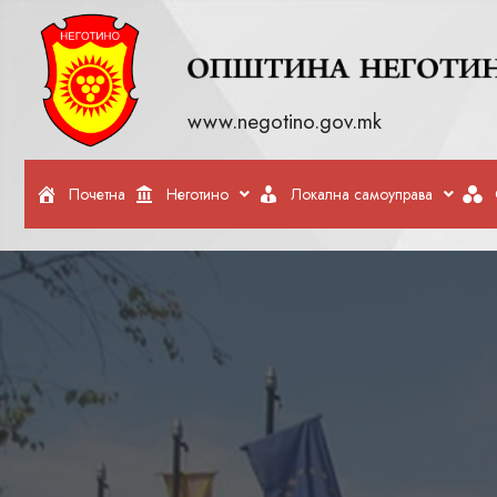
www.negotino.gov.mk
Почетна
Неготино
Локална самоуправа