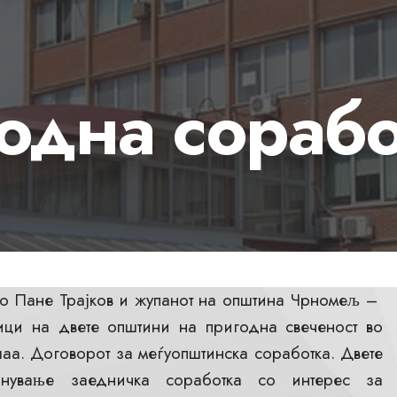
одна сорабо
но Пане Трајков и жупанот на општина Чрномељ –
ници на двете општини на пригодна свеченост во
шаа. Договорот за меѓуопштинска соработка. Двете
нување заедничка соработка со интерес за