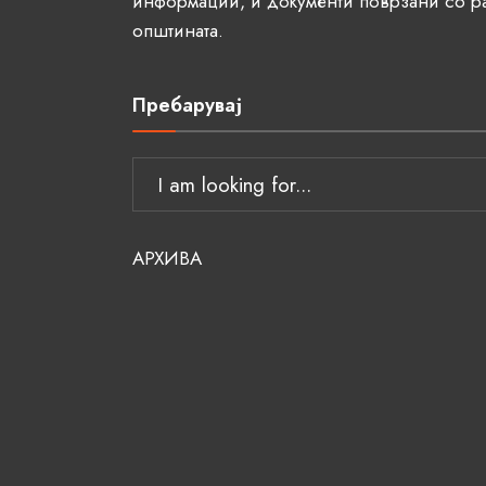
информации, и документи поврзани со р
општината.
Пребарувај
АРХИВА