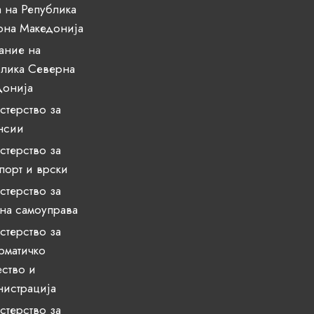
 на Република
рна Македонија
ание на
лика Северна
донија
терство за
нсии
терство за
порт и врски
терство за
на самоуправа
терство за
рматичко
ство и
истрација
терство за