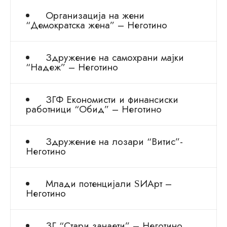
Организација на жени
“Демократска жена” – Неготино
Здружение на самохрани мајки
“Надеж” – Неготино
ЗГФ Економисти и финансиски
работници “Обид” – Неготино
Здружение на лозари “Витис”-
Неготино
Млади потенцијали ЅИАрт –
Неготино
ЗГ “Стари занаети” – Неготино