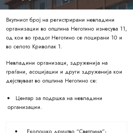
Вкупниот број на регистрирани невладини
организации во општина Неготино изнесува 11,
од кои во градот Неготино се лоцирани 10 и
во селото Криволак 1.
Невладини организаци, здруженија на
граѓани, асоцијации и други здруженија кои
дејствуваат во општина Неготино се:
Центар за подршка на невладини
организации.
Еколошко друштво “Светлина”-