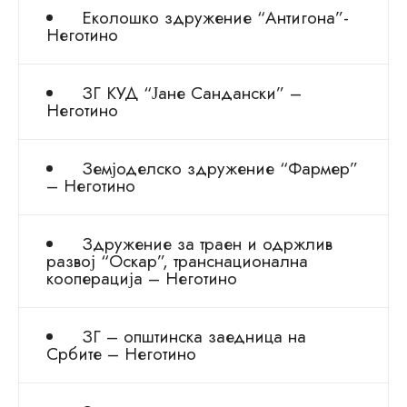
Еколошко здружение “Антигона”-
Неготино
ЗГ КУД “Јане Сандански” –
Неготино
Земјоделско здружение “Фармер”
– Неготино
Здружение за траен и одржлив
развој “Оскар”, транснационална
кооперација – Неготино
ЗГ – општинска заедница на
Србите – Неготино