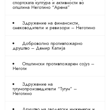
спортската култура и активности во
општина Неготино “Арена”
Здружение на финансисти,
смеководители и ревизори – Неготино
Доброволно противпожарно
друштво – Демир Капија
Општински противпожарен сојуз –
Неготи
Здружение на
тутунопроизведители “Тутун” –
Неготино
Друштво на геодетски инженери и