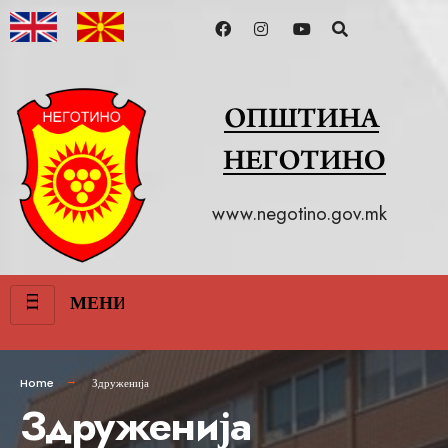
www.negotino.gov.mk
III
МЕНИ
Home
Здруженија
Здруженија