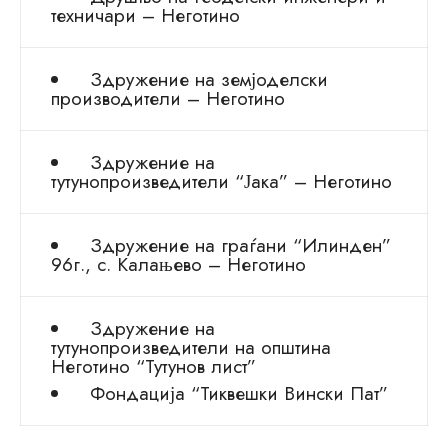
техничари – Неготино
Здружение на земјоделски
производители – Неготино
Здружение на
тутунопроизведители “Јака” – Неготино
Здружение на граѓани “Илинден”
96г., с. Калањево – Неготино
Здружение на
тутунопроизведители на општина
Неготино “Тутунов лист”
Фондација “Тиквешки Вински Пат”