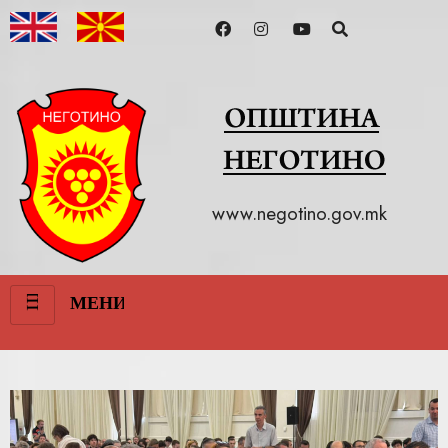
www.negotino.gov.mk
III
МЕНИ