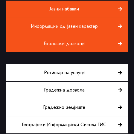
Јавни набавки
Информации од јавен карактер
Еколошки дозволи
Регистар на услуги
Градежна дозвола
Градежно земјиште
Географски Информациски Систем ГИС