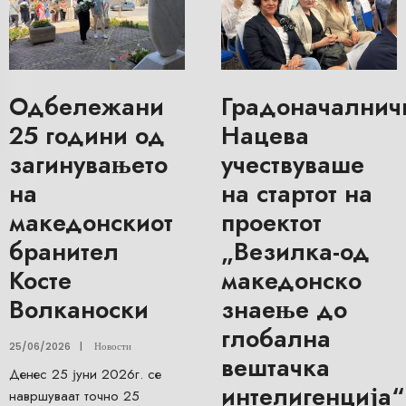
Одбележани
Градоначалнич
25 години од
Нацева
загинувањето
учествуваше
на
на стартот на
македонскиот
проектот
бранител
„Везилка-од
Косте
македонско
Волканоски
знаење до
глобална
25/06/2026
|
Новости
вештачка
Денес 25 јуни 2026г. се
интелигенција“
навршуваат точно 25