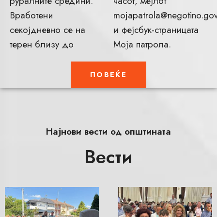
руралните средини.
часот, мејлот
Вработени
mojapatrola@negotino.go
секојдневно се на
и фејсбук-страницата
терен близу до
Моја патрола.
ПОВЕЌЕ
Најнови вести од општината
Вести