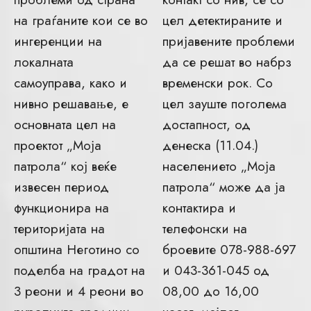
на граѓаните кои се во
цел детектираните и
ингеренции на
пријавените проблеми
локалната
да се решат во набрз
самоуправа, како и
временски рок. Со
нивно решавање, е
цел зауште поголема
основната цел на
достапност, од
проектот „Моја
денеска (11.04.)
патрола“ кој веќе
населението „Моја
извесен период
патрола“ може да ја
функционира на
контактира и
територијата на
телефонски на
општина Неготино со
броевите 078-988-697
поделба на градот на
и 043-361-045 од
3 реони и 4 реони во
08,00 до 16,00