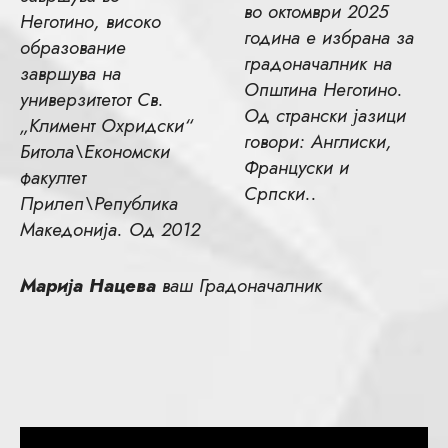
во октомври 2025
Неготино, високо
година е избрана за
образование
градоначалник на
завршува на
Општина Неготино.
универзитетот Св.
Од странски јазици
„Климент Охридски“
говори: Англиски,
Битола\Економски
Француски и
факултет
Српски..
Прилеп\Република
Македонија. Од 2012
Марија Нацева
ваш Градоначалник