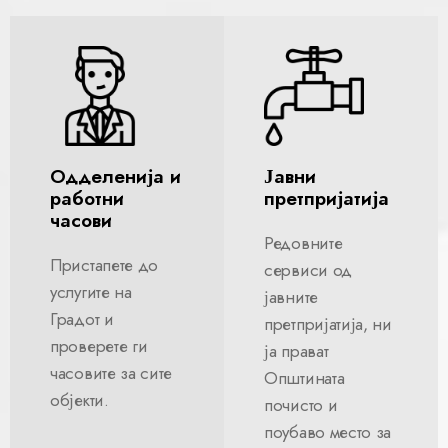
Одделенија и
Јавни
работни
претпријатија
часови
Редовните
Пристапете до
сервиси од
услугите на
јавните
Градот и
претпријатија, ни
проверете ги
ја прават
часовите за сите
Општината
објекти.
почисто и
поубаво место за