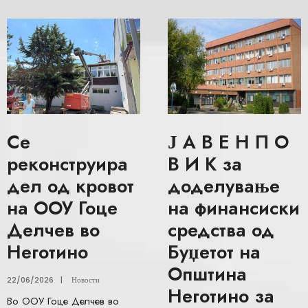
Се
Ј А В Е Н П О
реконструира
В И К за
дел од кровот
доделување
на ООУ Гоце
на финансиски
Делчев во
средства од
Неготино
Буџетот на
Општина
22/06/2026
|
Новости
Неготино за
Во ООУ Гоце Делчев во