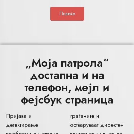
Повеќе
„Моја патрола“
достапна и на
телефон, мејл и
фејсбук страница
Пријава и
граѓаните и
детектирање
остваруваат директен
проблеми од страна
контакт со нив, се со