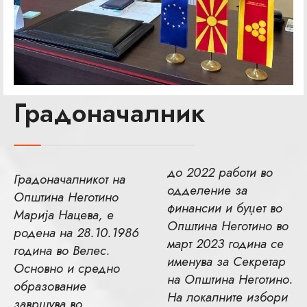
Градоначалник
до 2022 работи во
Градоначалникот на
одделение за
Општина Неготино
финансии и буџет во
Марија Нацева, е
Општина Неготино во
родена на 28.10.1986
март 2023 година се
година во Велес.
именува за Секретар
Основно и средно
на Општина Неготино.
образование
На локалните избори
завршува во