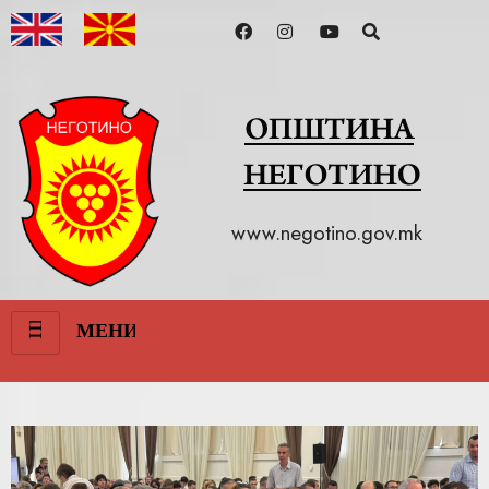
www.negotino.gov.mk
III
МЕНИ