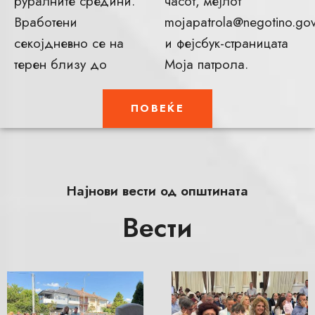
руралните средини.
часот, мејлот
Вработени
mojapatrola@negotino.go
секојдневно се на
и фејсбук-страницата
терен близу до
Моја патрола.
ПОВЕЌЕ
Најнови вести од општината
Вести