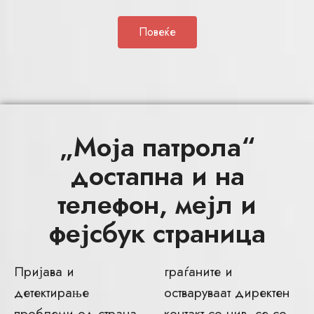
Повеќе
„Моја патрола“
достапна и на
телефон, мејл и
фејсбук страница
Пријава и
граѓаните и
детектирање
остваруваат директен
проблеми од страна
контакт со нив, се со