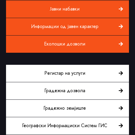
Јавни набавки
Информации од јавен карактер
Еколошки дозволи
Регистар на услуги
Градежна дозвола
Градежно земјиште
Географски Информациски Систем ГИС