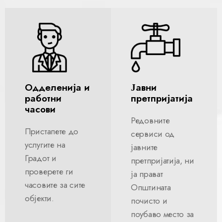
Одделенија и
Јавни
работни
претпријатија
часови
Редовните
Пристапете до
сервиси од
услугите на
јавните
Градот и
претпријатија, ни
проверете ги
ја прават
часовите за сите
Општината
објекти.
почисто и
поубаво место за