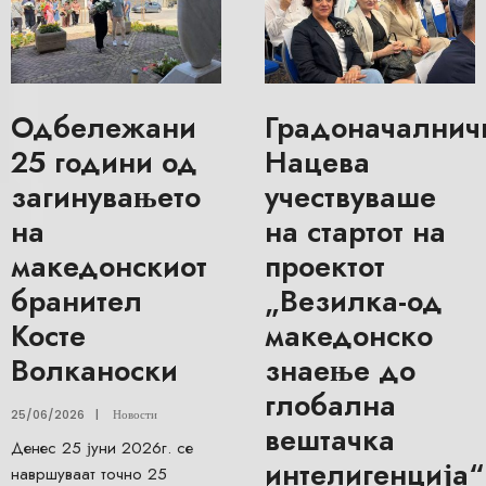
Одбележани
Градоначалнич
25 години од
Нацева
загинувањето
учествуваше
на
на стартот на
македонскиот
проектот
бранител
„Везилка-од
Косте
македонско
Волканоски
знаење до
глобална
25/06/2026
|
Новости
вештачка
Денес 25 јуни 2026г. се
интелигенција“
навршуваат точно 25