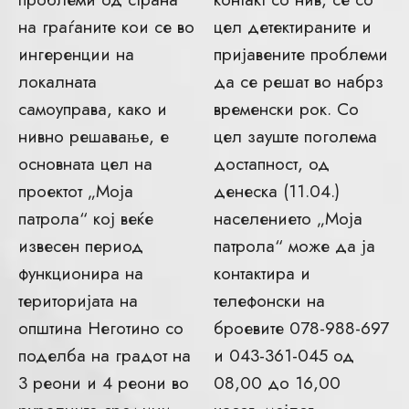
на граѓаните кои се во
цел детектираните и
ингеренции на
пријавените проблеми
локалната
да се решат во набрз
самоуправа, како и
временски рок. Со
нивно решавање, е
цел зауште поголема
основната цел на
достапност, од
проектот „Моја
денеска (11.04.)
патрола“ кој веќе
населението „Моја
извесен период
патрола“ може да ја
функционира на
контактира и
територијата на
телефонски на
општина Неготино со
броевите 078-988-697
поделба на градот на
и 043-361-045 од
3 реони и 4 реони во
08,00 до 16,00