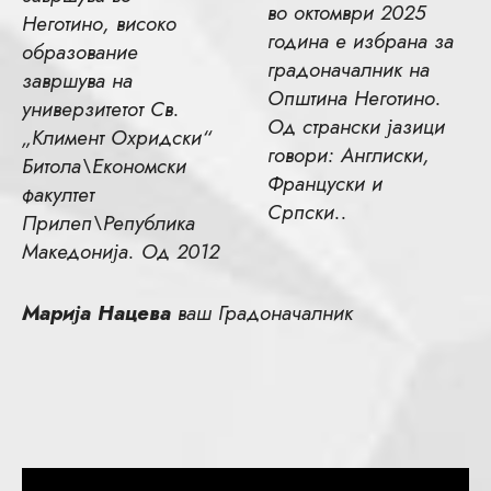
во октомври 2025
Неготино, високо
година е избрана за
образование
градоначалник на
завршува на
Општина Неготино.
универзитетот Св.
Од странски јазици
„Климент Охридски“
говори: Англиски,
Битола\Економски
Француски и
факултет
Српски..
Прилеп\Република
Македонија. Од 2012
Марија Нацева
ваш Градоначалник