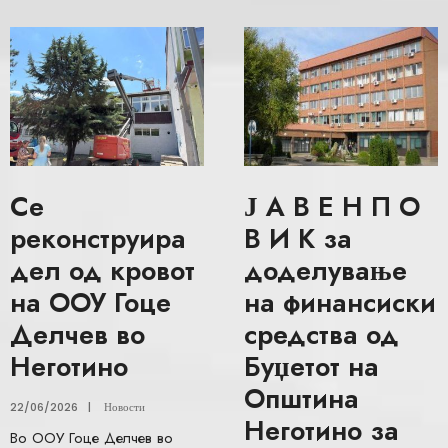
Се
Ј А В Е Н П О
реконструира
В И К за
дел од кровот
доделување
на ООУ Гоце
на финансиски
Делчев во
средства од
Неготино
Буџетот на
Општина
22/06/2026
|
Новости
Неготино за
Во ООУ Гоце Делчев во