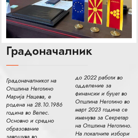
Градоначалник
до 2022 работи во
Градоначалникот на
одделение за
Општина Неготино
финансии и буџет во
Марија Нацева, е
Општина Неготино во
родена на 28.10.1986
март 2023 година се
година во Велес.
именува за Секретар
Основно и средно
на Општина Неготино.
образование
На локалните избори
завршува во