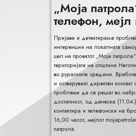
„Моја патрола
телефон, мејл 
Пријава и детектирање проблем
ингеренции на локалната самоу
цел на проектот „Моја патрола
територијата на општина Негот
во руралните средини. Вработе
и остваруваат директен контакт 
проблеми да се решат во набр
достапност, од денеска (11.04.
контактира и телефонски на бр
16,00 часот, мејлот
mojapatrola
патрола.