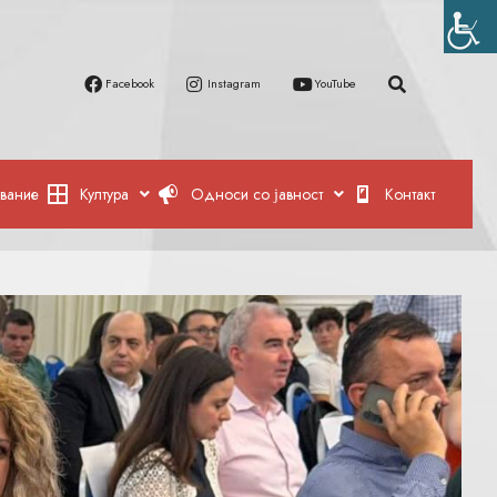
Facebook
Instagram
YouTube
вание
Култура
Односи со јавност
Контакт