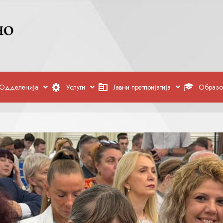
Одделенија
Услуги
Јавни претпријатија
Образо