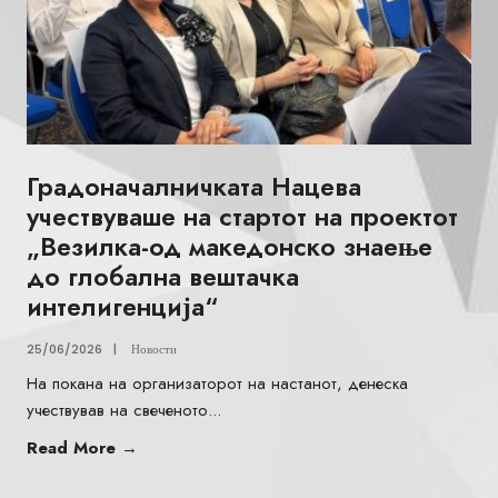
Градоначалничката Нацева
учествуваше на стартот на проектот
„Везилка-од македонско знаење
до глобална вештачка
интелигенција“
25/06/2026
|
Новости
На покана на организаторот на настанот, денеска
учествував на свеченото
...
Read More
→