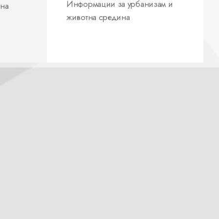
Информации за урбанизам и
 на
животна средина