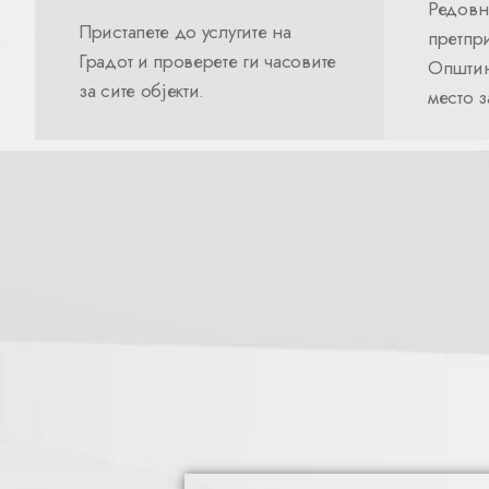
Редовн
Пристапете до услугите на
претпри
Градот и проверете ги часовите
Општин
за сите објекти.
место 