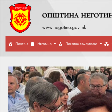
www.negotino.gov.mk
Почетна
Неготино
Локална самоуправа