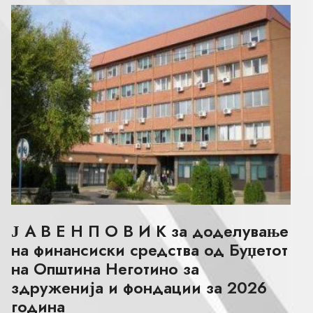
Ј А В Е Н П О В И К за доделување
на финансиски средства од Буџетот
на Општина Неготино за
здруженија и фондации за 2026
година