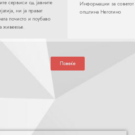
ите сервиси од јавните
Информации за советот
јатија, ни ја прават
општина Неготино
ата почисто и поубаво
за живеење.
Повеќе