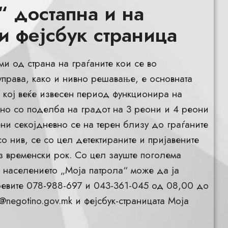
“ достапна и на
и фејсбук страница
и од страна на граѓаните кои се во
права, како и нивно решавање, е основната
“ кој веќе извесен период функционира на
ино со поделба на градот на 3 реони и 4 реони
ни секојдневно се на терен близу до граѓаните
со нив, се со цел детектираните и пријавените
з временски рок. Со цел зауште поголема
) населението „Моја патрола“ може да ја
оевите 078-988-697 и 043-361-045 од 08,00 до
@negotino.gov.mk
и фејсбук-страницата Моја