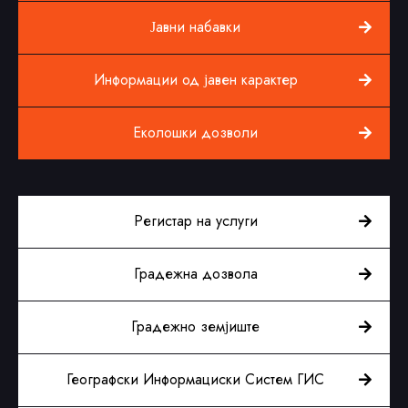
Јавни набавки
Информации од јавен карактер
Еколошки дозволи
Регистар на услуги
Градежна дозвола
Градежно земјиште
Географски Информациски Систем ГИС