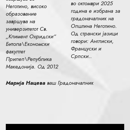
во октомври 2025
Неготино, високо
година е избрана за
образование
градоначалник на
завршува на
Општина Неготино.
универзитетот Св.
Од странски јазици
„Климент Охридски“
говори: Англиски,
Битола\Економски
Француски и
факултет
Српски..
Прилеп\Република
Македонија. Од 2012
Марија Нацева
ваш Градоначалник