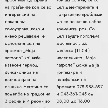
на граѓаните кои се во
цел детектираните и
ингеренции на
пријавените проблеми
локалната
да се решат во набрз
самоуправа, како и
временски рок. Со
нивно решавање, е
цел зауште поголема
основната цел на
достапност, од
проектот „Моја
денеска (11.04.)
патрола“ кој веќе
населението „Моја
извесен период
патрола“ може да ја
функционира на
контактира и
територијата на
телефонски на
општина Неготино со
броевите 078-988-697
поделба на градот на
и 043-361-045 од
3 реони и 4 реони во
08,00 до 16,00