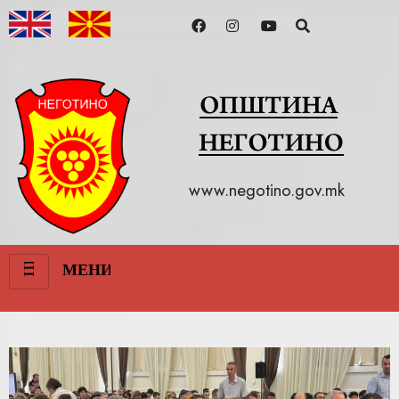
www.negotino.gov.mk
III
МЕНИ