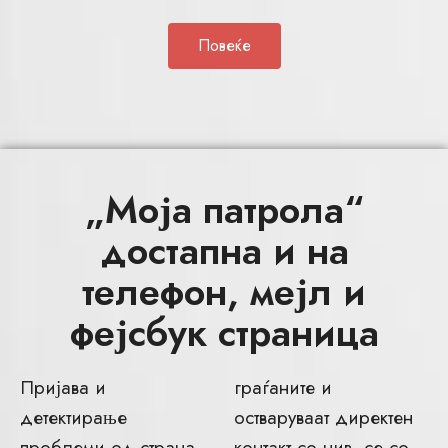
Повеќе
„Моја патрола“
достапна и на
телефон, мејл и
фејсбук страница
Пријава и
граѓаните и
детектирање
остваруваат директен
проблеми од страна
контакт со нив, се со