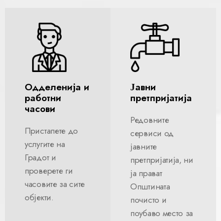
Одделенија и
Јавни
работни
претпријатија
часови
Редовните
Пристапете до
сервиси од
услугите на
јавните
Градот и
претпријатија, ни
проверете ги
ја прават
часовите за сите
Општината
објекти.
почисто и
поубаво место за