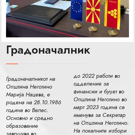
Градоначалник
до 2022 работи во
Градоначалникот на
одделение за
Општина Неготино
финансии и буџет во
Марија Нацева, е
Општина Неготино во
родена на 28.10.1986
март 2023 година се
година во Велес.
именува за Секретар
Основно и средно
на Општина Неготино.
образование
На локалните избори
завршува во