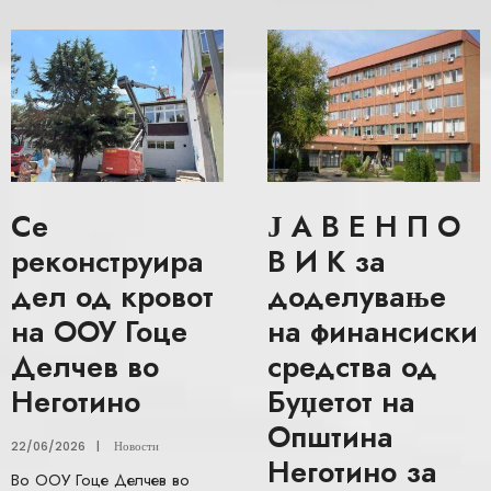
Се
Ј А В Е Н П О
реконструира
В И К за
дел од кровот
доделување
на ООУ Гоце
на финансиски
Делчев во
средства од
Неготино
Буџетот на
Општина
22/06/2026
|
Новости
Неготино за
Во ООУ Гоце Делчев во