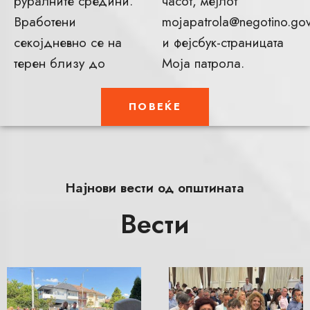
руралните средини.
часот, мејлот
Вработени
mojapatrola@negotino.go
секојдневно се на
и фејсбук-страницата
терен близу до
Моја патрола.
ПОВЕЌЕ
Најнови вести од општината
Вести