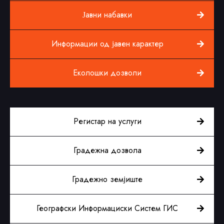
Јавни набавки
Информации од јавен карактер
Еколошки дозволи
Регистар на услуги
Градежна дозвола
Градежно земјиште
Географски Информациски Систем ГИС