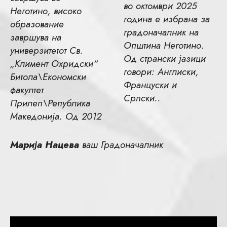
во октомври 2025
Неготино, високо
година е избрана за
образование
градоначалник на
завршува на
Општина Неготино.
универзитетот Св.
Од странски јазици
„Климент Охридски“
говори: Англиски,
Битола\Економски
Француски и
факултет
Српски..
Прилеп\Република
Македонија. Од 2012
Марија Нацева
ваш Градоначалник