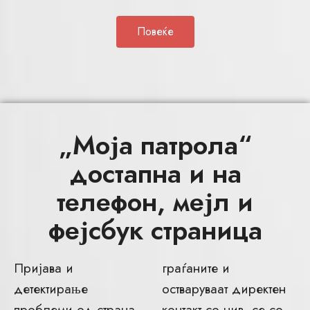
Повеќе
„Моја патрола“
достапна и на
телефон, мејл и
фејсбук страница
Пријава и
граѓаните и
детектирање
остваруваат директен
проблеми од страна
контакт со нив, се со