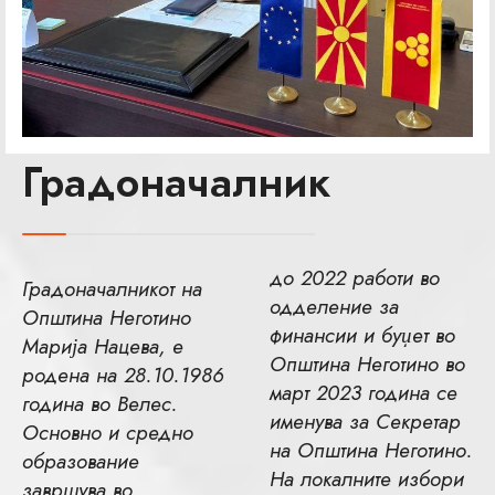
Градоначалник
до 2022 работи во
Градоначалникот на
одделение за
Општина Неготино
финансии и буџет во
Марија Нацева, е
Општина Неготино во
родена на 28.10.1986
март 2023 година се
година во Велес.
именува за Секретар
Основно и средно
на Општина Неготино.
образование
На локалните избори
завршува во