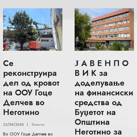
Се
Ј А В Е Н П О
реконструира
В И К за
дел од кровот
доделување
на ООУ Гоце
на финансиски
Делчев во
средства од
Неготино
Буџетот на
Општина
22/06/2026
|
Новости
Неготино за
Во ООУ Гоце Делчев во