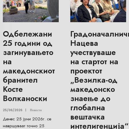
Одбележани
Градоначалнич
25 години од
Нацева
загинувањето
учествуваше
на
на стартот на
македонскиот
проектот
бранител
„Везилка-од
Косте
македонско
Волканоски
знаење до
глобална
25/06/2026
|
Новости
вештачка
Денес 25 јуни 2026г. се
интелигенција“
навршуваат точно 25