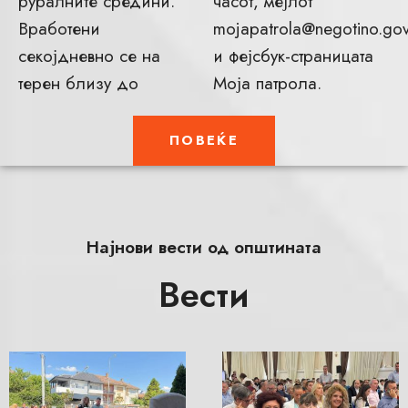
руралните средини.
часот, мејлот
Вработени
mojapatrola@negotino.go
секојдневно се на
и фејсбук-страницата
терен близу до
Моја патрола.
ПОВЕЌЕ
Најнови вести од општината
Вести