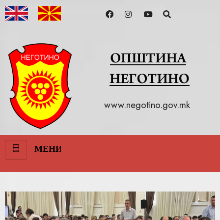
www.negotino.gov.mk
III
МЕНИ