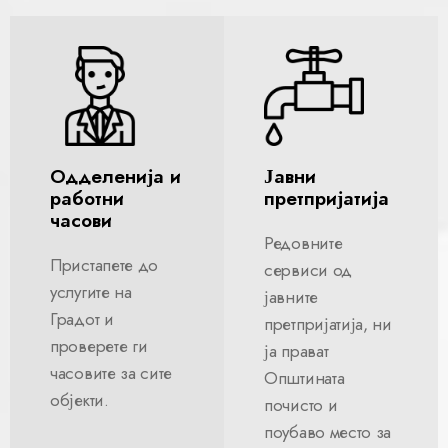
Одделенија и
Јавни
работни
претпријатија
часови
Редовните
Пристапете до
сервиси од
услугите на
јавните
Градот и
претпријатија, ни
проверете ги
ја прават
часовите за сите
Општината
објекти.
почисто и
поубаво место за