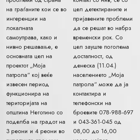
на граѓаните кои се во
цел детектираните и
ингеренции на
пријавените проблеми
локалната
да се решат во набрз
самоуправа, како и
временски рок. Со
нивно решавање, е
цел зауште поголема
основната цел на
достапност, од
проектот „Моја
денеска (11.04.)
патрола“ кој веќе
населението „Моја
извесен период
патрола“ може да ја
функционира на
контактира и
територијата на
телефонски на
општина Неготино со
броевите 078-988-697
поделба на градот на
и 043-361-045 од
3 реони и 4 реони во
08,00 до 16,00