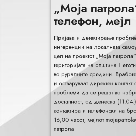
„Моја патрола
телефон, мејл 
Пријава и детектирање проблем
ингеренции на локалната самоу
цел на проектот „Моја патрола
територијата на општина Негот
во руралните средини. Вработе
и остваруваат директен контакт 
проблеми да се решат во набр
достапност, од денеска (11.04.
контактира и телефонски на бр
16,00 часот, мејлот
mojapatrola
патрола.