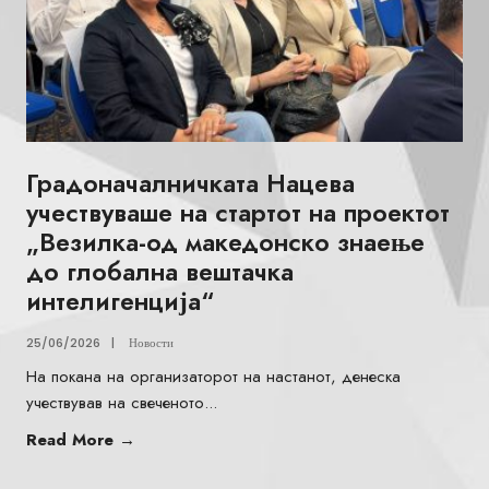
Градоначалничката Нацева
учествуваше на стартот на проектот
„Везилка-од македонско знаење
до глобална вештачка
интелигенција“
25/06/2026
|
Новости
На покана на организаторот на настанот, денеска
учествував на свеченото
...
Read More
→