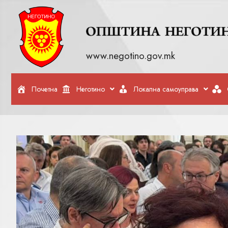
www.negotino.gov.mk
Почетна
Неготино
Локална самоуправа