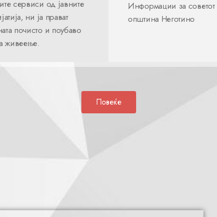
ите сервиси од јавните
Информации за советот
јатија, ни ја прават
општина Неготино
ата почисто и поубаво
за живеење.
Повеќе