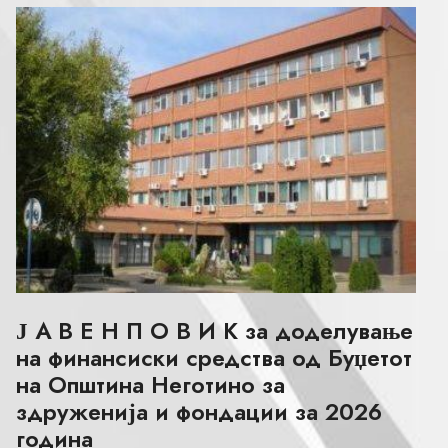
Ј А В Е Н П О В И К за доделување
на финансиски средства од Буџетот
на Општина Неготино за
здруженија и фондации за 2026
година