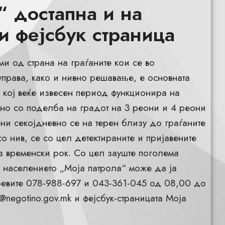
“ достапна и на
и фејсбук страница
и од страна на граѓаните кои се во
права, како и нивно решавање, е основната
“ кој веќе извесен период функционира на
ино со поделба на градот на 3 реони и 4 реони
ни секојдневно се на терен близу до граѓаните
со нив, се со цел детектираните и пријавените
з временски рок. Со цел зауште поголема
) населението „Моја патрола“ може да ја
оевите 078-988-697 и 043-361-045 од 08,00 до
@negotino.gov.mk
и фејсбук-страницата Моја