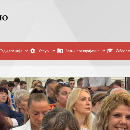
Одделенија
Услуги
Јавни претпријатија
Образо