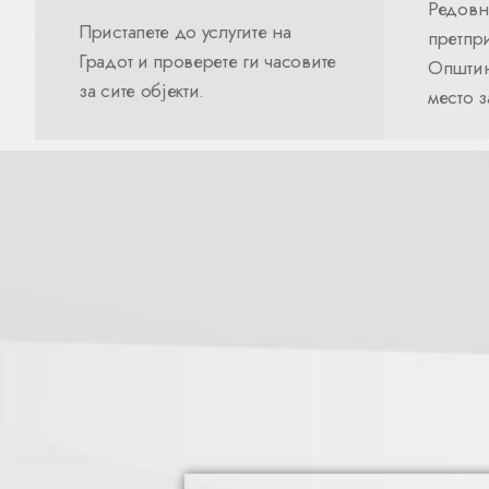
Редовн
Пристапете до услугите на
претпри
Градот и проверете ги часовите
Општин
за сите објекти.
место 