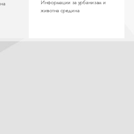
Информации за урбанизам и
 на
животна средина