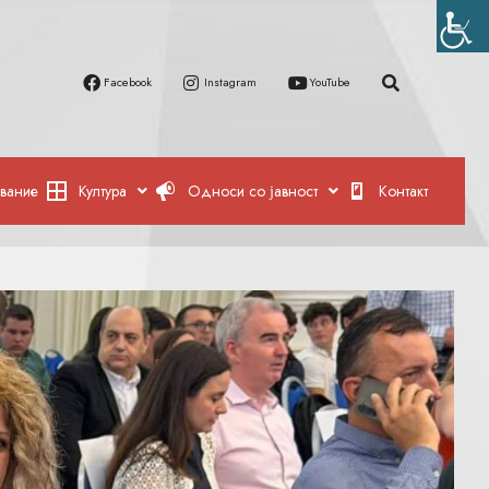
Facebook
Instagram
YouTube
вание
Култура
Односи со јавност
Контакт