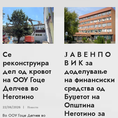
Се
Ј А В Е Н П О
реконструира
В И К за
дел од кровот
доделување
на ООУ Гоце
на финансиски
Делчев во
средства од
Неготино
Буџетот на
Општина
22/06/2026
|
Новости
Неготино за
Во ООУ Гоце Делчев во