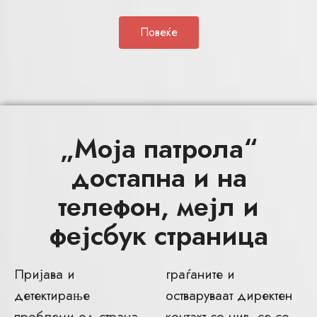
Повеќе
„Моја патрола“
достапна и на
телефон, мејл и
фејсбук страница
Пријава и
граѓаните и
детектирање
остваруваат директен
проблеми од страна
контакт со нив, се со