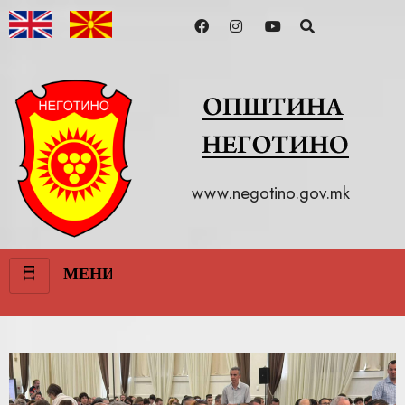
www.negotino.gov.mk
III
МЕНИ