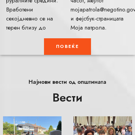
руралните средини.
часот, мејлот
Вработени
mojapatrola@negotino.go
секојдневно се на
и фејсбук-страницата
терен близу до
Моја патрола.
ПОВЕЌЕ
Најнови вести од општината
Вести