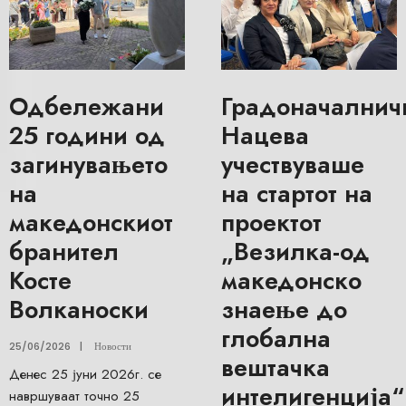
Одбележани
Градоначалнич
25 години од
Нацева
загинувањето
учествуваше
на
на стартот на
македонскиот
проектот
бранител
„Везилка-од
Косте
македонско
Волканоски
знаење до
глобална
25/06/2026
|
Новости
вештачка
Денес 25 јуни 2026г. се
интелигенција“
навршуваат точно 25