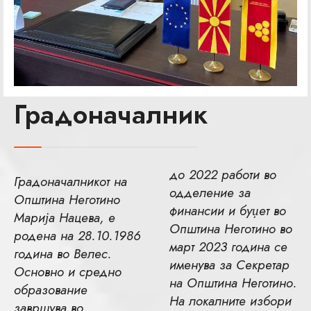
Градоначалник
до 2022 работи во
Градоначалникот на
одделение за
Општина Неготино
финансии и буџет во
Марија Нацева, е
Општина Неготино во
родена на 28.10.1986
март 2023 година се
година во Велес.
именува за Секретар
Основно и средно
на Општина Неготино.
образование
На локалните избори
завршува во