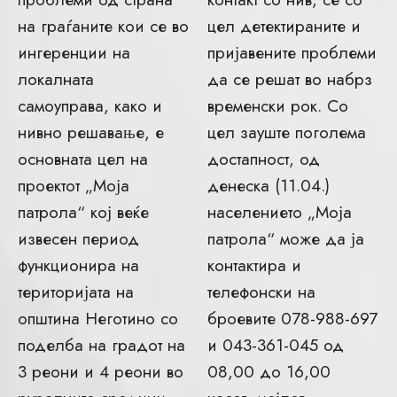
на граѓаните кои се во
цел детектираните и
ингеренции на
пријавените проблеми
локалната
да се решат во набрз
самоуправа, како и
временски рок. Со
нивно решавање, е
цел зауште поголема
основната цел на
достапност, од
проектот „Моја
денеска (11.04.)
патрола“ кој веќе
населението „Моја
извесен период
патрола“ може да ја
функционира на
контактира и
територијата на
телефонски на
општина Неготино со
броевите 078-988-697
поделба на градот на
и 043-361-045 од
3 реони и 4 реони во
08,00 до 16,00