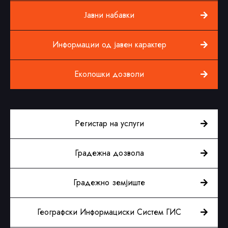
Јавни набавки
Информации од јавен карактер
Еколошки дозволи
Регистар на услуги
Градежна дозвола
Градежно земјиште
Географски Информациски Систем ГИС