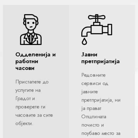
Одделенија и
Јавни
работни
претпријатија
часови
Редовните
Пристапете до
сервиси од
услугите на
јавните
Градот и
претпријатија, ни
проверете ги
ја прават
часовите за сите
Општината
објекти.
почисто и
поубаво место за