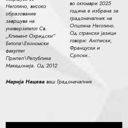
во октомври 2025
Неготино, високо
година е избрана за
образование
градоначалник на
завршува на
Општина Неготино.
универзитетот Св.
Од странски јазици
„Климент Охридски“
говори: Англиски,
Битола\Економски
Француски и
факултет
Српски..
Прилеп\Република
Македонија. Од 2012
Марија Нацева
ваш Градоначалник