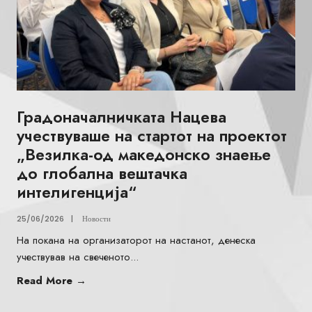
Градоначалничката Нацева
учествуваше на стартот на проектот
„Везилка-од македонско знаење
до глобална вештачка
интелигенција“
25/06/2026
|
Новости
На покана на организаторот на настанот, денеска
учествував на свеченото
...
Read More
→