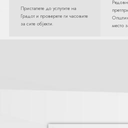
Редовн
Пристапете до услугите на
претпри
Градот и проверете ги часовите
Општин
за сите објекти.
место 