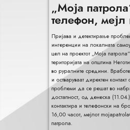
„Моја патрола
телефон, мејл 
Пријава и детектирање проблем
ингеренции на локалната самоу
цел на проектот „Моја патрола
територијата на општина Негот
во руралните средини. Вработе
и остваруваат директен контакт 
проблеми да се решат во набр
достапност, од денеска (11.04.
контактира и телефонски на бр
16,00 часот, мејлот
mojapatrola
патрола.