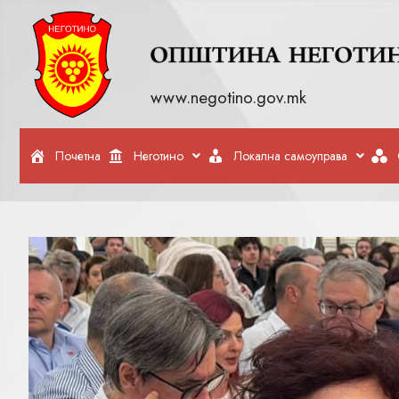
www.negotino.gov.mk
Почетна
Неготино
Локална самоуправа