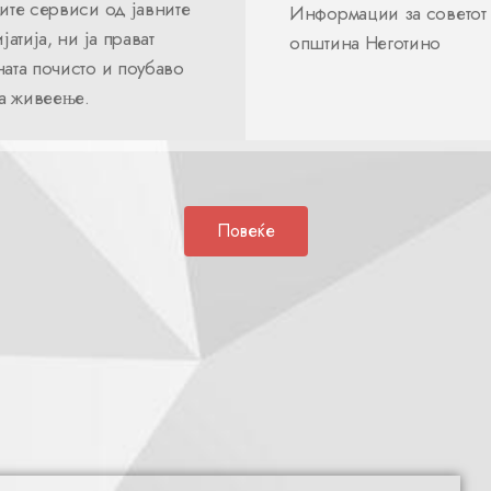
ите сервиси од јавните
Информации за советот
јатија, ни ја прават
општина Неготино
ата почисто и поубаво
за живеење.
Повеќе