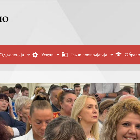
Одделенија
Услуги
Јавни претпријатија
Образо