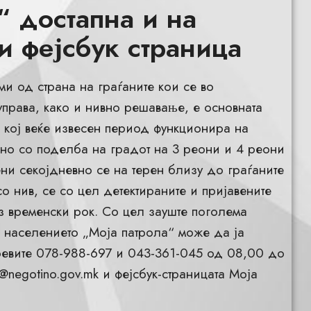
“ достапна и на
и фејсбук страница
и од страна на граѓаните кои се во
права, како и нивно решавање, е основната
“ кој веќе извесен период функционира на
ино со поделба на градот на 3 реони и 4 реони
ни секојдневно се на терен близу до граѓаните
со нив, се со цел детектираните и пријавените
з временски рок. Со цел зауште поголема
) населението „Моја патрола“ може да ја
оевите 078-988-697 и 043-361-045 од 08,00 до
@negotino.gov.mk
и фејсбук-страницата Моја