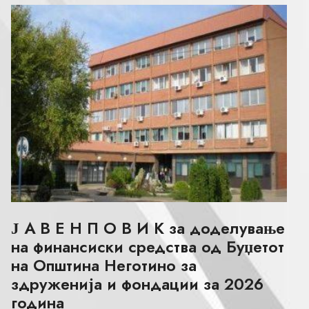
Ј А В Е Н П О В И К за доделување
на финансиски средства од Буџетот
на Општина Неготино за
здруженија и фондации за 2026
година