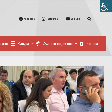
Facebook
Instagram
YouTube
вание
Култура
Односи со јавност
Контакт