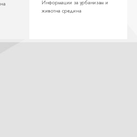
Информации за урбанизам и
 на
животна средина