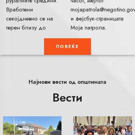
руралните средини.
часот, мејлот
Вработени
mojapatrola@negotino.go
секојдневно се на
и фејсбук-страницата
терен близу до
Моја патрола.
ПОВЕЌЕ
Најнови вести од општината
Вести