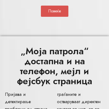
Повеќе
„Моја патрола“
достапна и на
телефон, мејл и
фејсбук страница
Пријава и
граѓаните и
детектирање
остваруваат директен
проблеми од страна
контакт со нив, се со