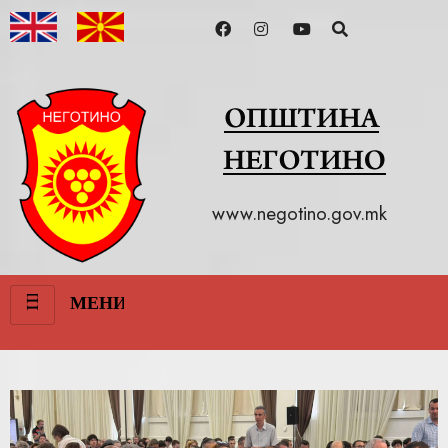
www.negotino.gov.mk
III
МЕНИ