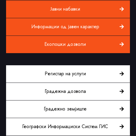
Јавни набавки
Информации од јавен карактер
Еколошки дозволи
Регистар на услуги
Градежна дозвола
Градежно земјиште
Географски Информациски Систем ГИС