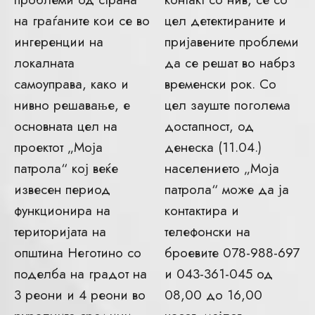
на граѓаните кои се во
цел детектираните и
ингеренции на
пријавените проблеми
локалната
да се решат во набрз
самоуправа, како и
временски рок. Со
нивно решавање, е
цел зауште поголема
основната цел на
достапност, од
проектот „Моја
денеска (11.04.)
патрола“ кој веќе
населението „Моја
извесен период
патрола“ може да ја
функционира на
контактира и
територијата на
телефонски на
општина Неготино со
броевите 078-988-697
поделба на градот на
и 043-361-045 од
3 реони и 4 реони во
08,00 до 16,00