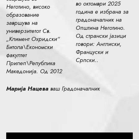
во октомври 2025
Неготино, високо
година е избрана за
образование
градоначалник на
завршува на
Општина Неготино.
универзитетот Св.
Од странски јазици
„Климент Охридски“
говори: Англиски,
Битола\Економски
Француски и
факултет
Српски..
Прилеп\Република
Македонија. Од 2012
Марија Нацева
ваш Градоначалник