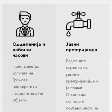
Одделенија и
Јавни
работни
претпријатија
часови
Редовните
Пристапете до
сервиси од
услугите на
јавните
Градот и
претпријатија, ни
проверете ги
ја прават
часовите за сите
Општината
објекти.
почисто и
поубаво место за