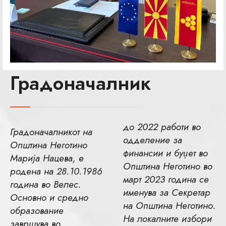
Градоначалник
до 2022 работи во
Градоначалникот на
одделение за
Општина Неготино
финансии и буџет во
Марија Нацева, е
Општина Неготино во
родена на 28.10.1986
март 2023 година се
година во Велес.
именува за Секретар
Основно и средно
на Општина Неготино.
образование
На локалните избори
завршува во