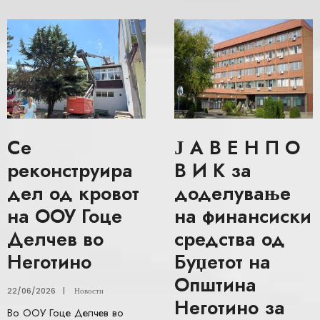
Се
Ј А В Е Н П О
реконструира
В И К за
дел од кровот
доделување
на ООУ Гоце
на финансиски
Делчев во
средства од
Неготино
Буџетот на
Општина
22/06/2026
|
Новости
Неготино за
Во ООУ Гоце Делчев во