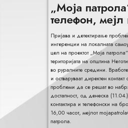
„Моја патрола
телефон, мејл 
Пријава и детектирање проблем
ингеренции на локалната самоу
цел на проектот „Моја патрола
територијата на општина Негот
во руралните средини. Вработе
и остваруваат директен контакт 
проблеми да се решат во набр
достапност, од денеска (11.04.
контактира и телефонски на бр
16,00 часот, мејлот
mojapatrola
патрола.