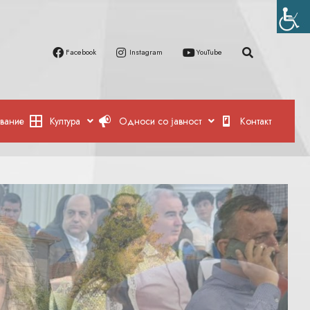
Facebook
Instagram
YouTube
вание
Култура
Односи со јавност
Контакт