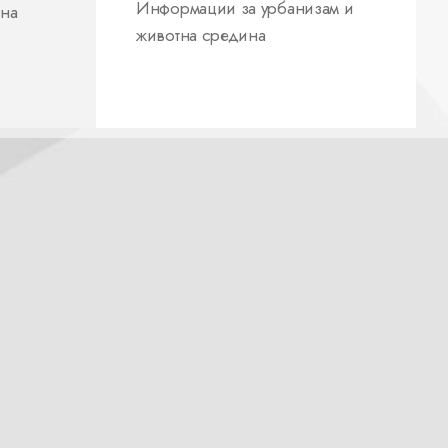
Информации за урбанизам и
 на
животна средина