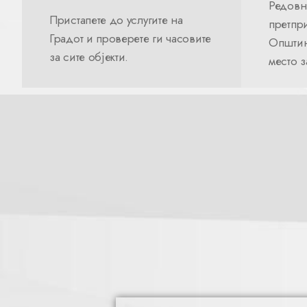
Редовн
Пристапете до услугите на
претпри
Градот и проверете ги часовите
Општин
за сите објекти.
место 