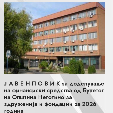
Ј А В Е Н П О В И К за доделување
на финансиски средства од Буџетот
на Општина Неготино за
здруженија и фондации за 2026
година