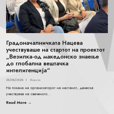
Градоначалничката Нацева
учествуваше на стартот на проектот
„Везилка-од македонско знаење
до глобална вештачка
интелигенција“
25/06/2026
|
Новости
На покана на организаторот на настанот, денеска
учествував на свеченото
...
Read More
→