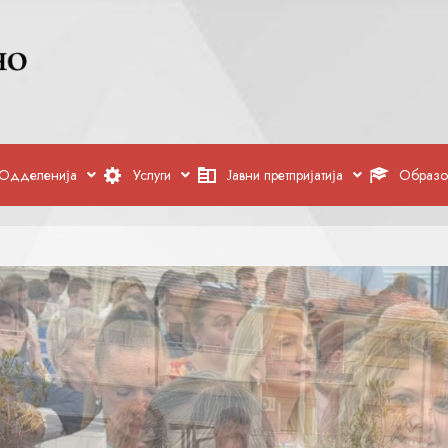
Одделенија
Услуги
Јавни претпријатија
Образо