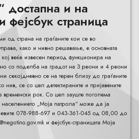
“ достапна и на
и фејсбук страница
и од страна на граѓаните кои се во
права, како и нивно решавање, е основната
“ кој веќе извесен период функционира на
ино со поделба на градот на 3 реони и 4 реони
ни секојдневно се на терен близу до граѓаните
со нив, се со цел детектираните и пријавените
з временски рок. Со цел зауште поголема
) населението „Моја патрола“ може да ја
оевите 078-988-697 и 043-361-045 од 08,00 до
@negotino.gov.mk
и фејсбук-страницата Моја