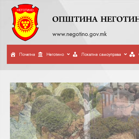
www.negotino.gov.mk
Почетна
Неготино
Локална самоуправа