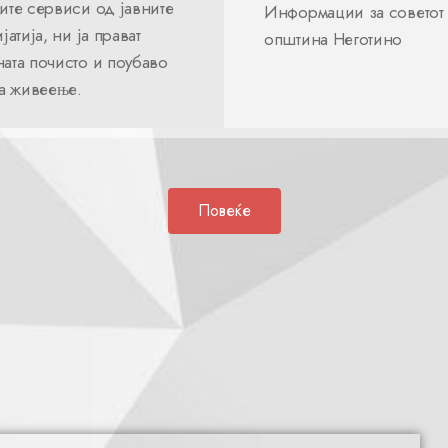
ите сервиси од јавните
Информации за советот
јатија, ни ја прават
општина Неготино
ата почисто и поубаво
за живеење.
Повеќе