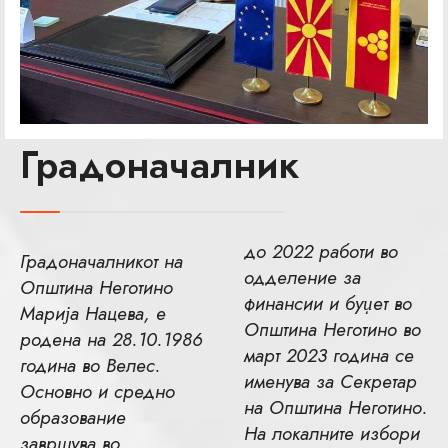
Градоначалник
до 2022 работи во
Градоначалникот на
одделение за
Општина Неготино
финансии и буџет во
Марија Нацева, е
Општина Неготино во
родена на 28.10.1986
март 2023 година се
година во Велес.
именува за Секретар
Основно и средно
на Општина Неготино.
образование
На локалните избори
завршува во