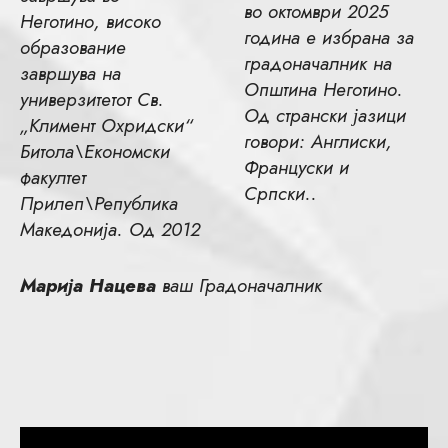
во октомври 2025
Неготино, високо
година е избрана за
образование
градоначалник на
завршува на
Општина Неготино.
универзитетот Св.
Од странски јазици
„Климент Охридски“
говори: Англиски,
Битола\Економски
Француски и
факултет
Српски..
Прилеп\Република
Македонија. Од 2012
Марија Нацева
ваш Градоначалник