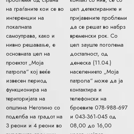
на граѓаните кои се во
цел детектираните и
ингеренции на
пријавените проблеми
локалната
да се решат во набрз
самоуправа, како и
временски рок. Со
нивно решавање, е
цел зауште поголема
основната цел на
достапност, од
проектот „Моја
денеска (11.04.)
патрола“ кој веќе
населението „Моја
извесен период
патрола“ може да ја
функционира на
контактира и
територијата на
телефонски на
општина Неготино со
броевите 078-988-697
поделба на градот на
и 043-361-045 од
3 реони и 4 реони во
08,00 до 16,00