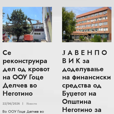
Се
Ј А В Е Н П О
реконструира
В И К за
дел од кровот
доделување
на ООУ Гоце
на финансиски
Делчев во
средства од
Неготино
Буџетот на
Општина
22/06/2026
|
Новости
Неготино за
Во ООУ Гоце Делчев во