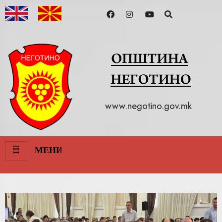
www.negotino.gov.mk
III
МЕНИ