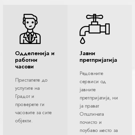
Одделенија и
Јавни
работни
претпријатија
часови
Редовните
Пристапете до
сервиси од
услугите на
јавните
Градот и
претпријатија, ни
проверете ги
ја прават
часовите за сите
Општината
објекти.
почисто и
поубаво место за