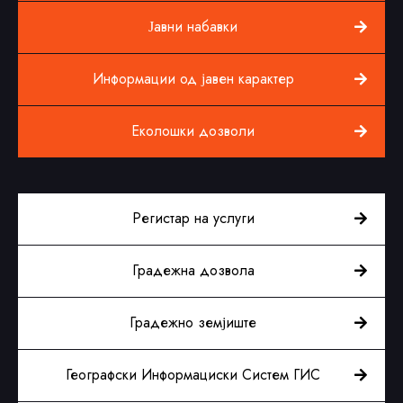
Јавни набавки
Информации од јавен карактер
Еколошки дозволи
Регистар на услуги
Градежна дозвола
Градежно земјиште
Географски Информациски Систем ГИС