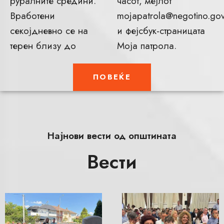
руралните средини.
часот, мејлот
Вработени
mojapatrola@negotino.go
секојдневно се на
и фејсбук-страницата
терен близу до
Моја патрола.
ПОВЕЌЕ
Најнови вести од општината
Вести