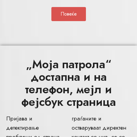
Повеќе
„Моја патрола“
достапна и на
телефон, мејл и
фејсбук страница
Пријава и
граѓаните и
детектирање
остваруваат директен
проблеми од страна
контакт со нив, се со