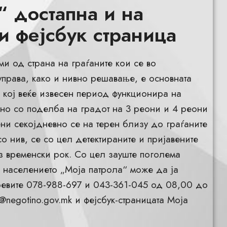
“ достапна и на
и фејсбук страница
и од страна на граѓаните кои се во
права, како и нивно решавање, е основната
“ кој веќе извесен период функционира на
ино со поделба на градот на 3 реони и 4 реони
ни секојдневно се на терен близу до граѓаните
со нив, се со цел детектираните и пријавените
з временски рок. Со цел зауште поголема
) населението „Моја патрола“ може да ја
оевите 078-988-697 и 043-361-045 од 08,00 до
@negotino.gov.mk
и фејсбук-страницата Моја