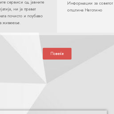
ите сервиси од јавните
Информации за советот
јатија, ни ја прават
општина Неготино
ата почисто и поубаво
за живеење.
Повеќе