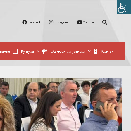
Facebook
Instagram
YouTube
вание
Култура
Односи со јавност
Контакт