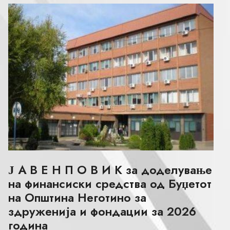
Ј А В Е Н П О В И К за доделување
на финансиски средства од Буџетот
на Општина Неготино за
здруженија и фондации за 2026
година