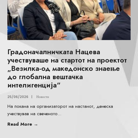
Градоначалничката Нацева
учествуваше на стартот на проектот
„Везилка-од македонско знаење
до глобална вештачка
интелигенција“
25/06/2026
|
Новости
На покана на организаторот на настанот, денеска
учествував на свеченото
...
Read More
→