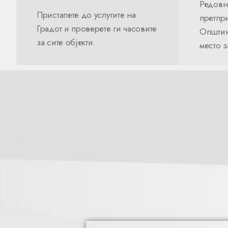
Редовн
Пристапете до услугите на
претпри
Градот и проверете ги часовите
Општин
за сите објекти.
место 