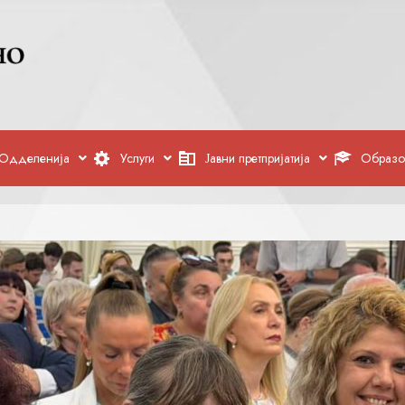
Одделенија
Услуги
Јавни претпријатија
Образо