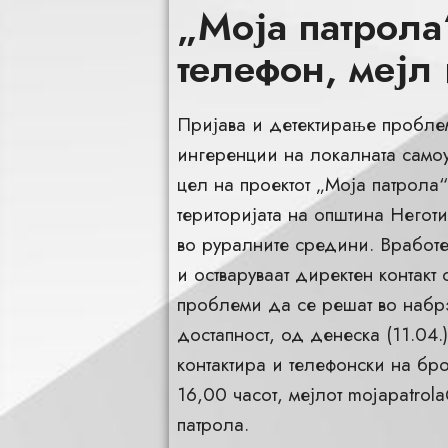
„Моја патрола
телефон, мејл 
Пријава и детектирање проблем
ингеренции на локалната самоу
цел на проектот „Моја патрола
територијата на општина Негот
во руралните средини. Вработе
и остваруваат директен контакт 
проблеми да се решат во набр
достапност, од денеска (11.04.
контактира и телефонски на бр
16,00 часот, мејлот
mojapatrola
патрола.