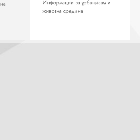
Информации за урбанизам и
 на
животна средина