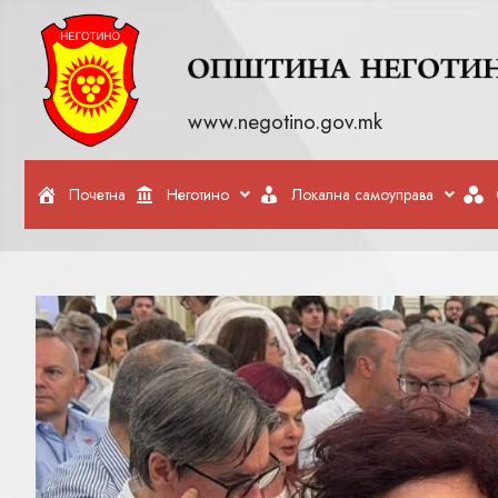
www.negotino.gov.mk
Почетна
Неготино
Локална самоуправа