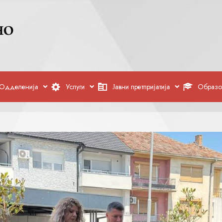
Одделенија
Услуги
Јавни претпријатија
Образо