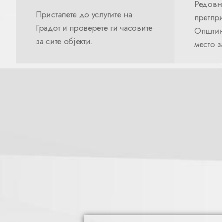
Редовн
Пристапете до услугите на
претпри
Градот и проверете ги часовите
Општин
за сите објекти.
место 