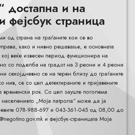
“ достапна и на
и фејсбук страница
и од страна на граѓаните кои се во
права, како и нивно решавање, е основната
“ кој веќе извесен период функционира на
ино со поделба на градот на 3 реони и 4 реони
ни секојдневно се на терен близу до граѓаните
со нив, се со цел детектираните и пријавените
з временски рок. Со цел зауште поголема
) населението „Моја патрола“ може да ја
оевите 078-988-697 и 043-361-045 од 08,00 до
@negotino.gov.mk
и фејсбук-страницата Моја