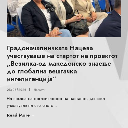
Градоначалничката Нацева
учествуваше на стартот на проектот
„Везилка-од македонско знаење
до глобална вештачка
интелигенција“
25/06/2026
|
Новости
На покана на организаторот на настанот, денеска
учествував на свеченото
...
Read More
→