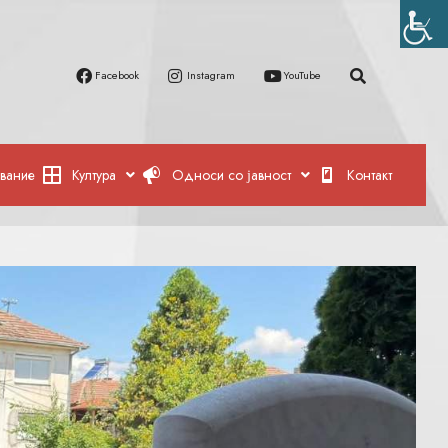
Facebook
Instagram
YouTube
вание
Култура
Односи со јавност
Контакт