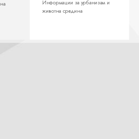
Информации за урбанизам и
 на
животна средина