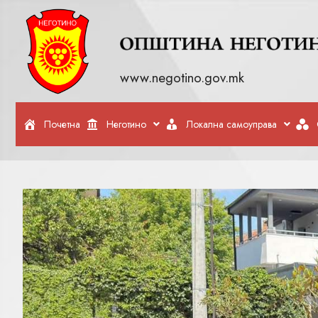
www.negotino.gov.mk
Почетна
Неготино
Локална самоуправа