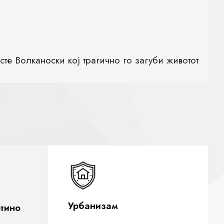
те Волканоски кој трагично го загуби животот
т „Везилка-од македонско знаење до глобална
евра финансиска поддршка доколку станува
Урбанизам
отино