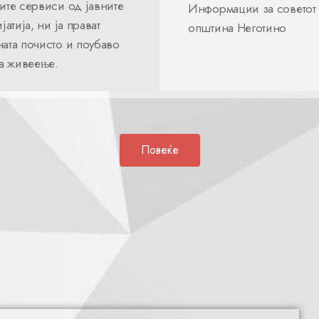
ите сервиси од јавните
Информации за советот
јатија, ни ја прават
општина Неготино
ата почисто и поубаво
за живеење.
Повеќе