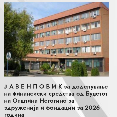
Ј А В Е Н П О В И К за доделување
на финансиски средства од Буџетот
на Општина Неготино за
здруженија и фондации за 2026
година