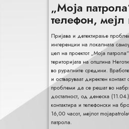
„Моја патрола
телефон, мејл 
Пријава и детектирање проблем
ингеренции на локалната самоу
цел на проектот „Моја патрола
територијата на општина Негот
во руралните средини. Вработе
и остваруваат директен контакт 
проблеми да се решат во набр
достапност, од денеска (11.04.
контактира и телефонски на бр
16,00 часот, мејлот
mojapatrola
патрола.