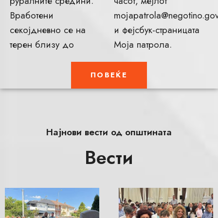
руралните средини.
часот, мејлот
Вработени
mojapatrola@negotino.go
секојдневно се на
и фејсбук-страницата
терен близу до
Моја патрола.
ПОВЕЌЕ
Најнови вести од општината
Вести