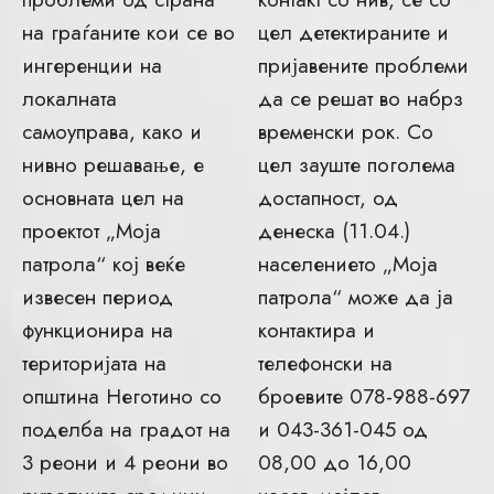
на граѓаните кои се во
цел детектираните и
ингеренции на
пријавените проблеми
локалната
да се решат во набрз
самоуправа, како и
временски рок. Со
нивно решавање, е
цел зауште поголема
основната цел на
достапност, од
проектот „Моја
денеска (11.04.)
патрола“ кој веќе
населението „Моја
извесен период
патрола“ може да ја
функционира на
контактира и
територијата на
телефонски на
општина Неготино со
броевите 078-988-697
поделба на градот на
и 043-361-045 од
3 реони и 4 реони во
08,00 до 16,00