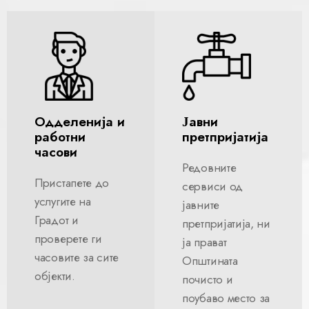
Одделенија и
Јавни
работни
претпријатија
часови
Редовните
Пристапете до
сервиси од
услугите на
јавните
Градот и
претпријатија, ни
проверете ги
ја прават
часовите за сите
Општината
објекти.
почисто и
поубаво место за