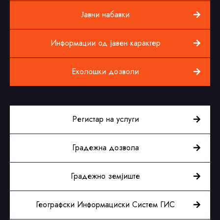
Јавни набавки
Информации од јавен карактер
Еколошки дозволи
Регистар на услуги
Градежна дозвола
Градежно земјиште
Географски Информациски Систем ГИС