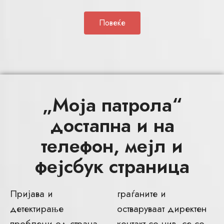
Повеќе
„Моја патрола“
достапна и на
телефон, мејл и
фејсбук страница
Пријава и
граѓаните и
детектирање
остваруваат директен
проблеми од страна
контакт со нив, се со