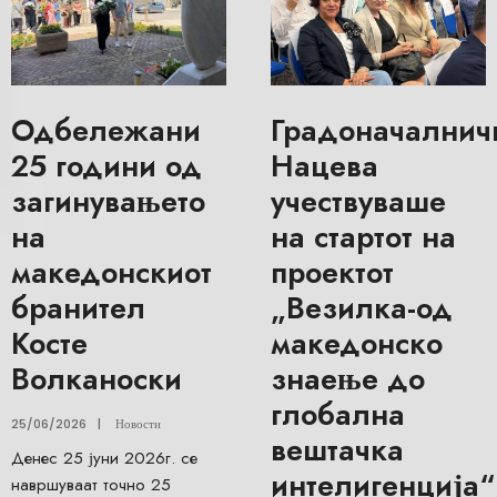
Одбележани
Градоначалнич
25 години од
Нацева
загинувањето
учествуваше
на
на стартот на
македонскиот
проектот
бранител
„Везилка-од
Косте
македонско
Волканоски
знаење до
глобална
25/06/2026
|
Новости
вештачка
Денес 25 јуни 2026г. се
интелигенција“
навршуваат точно 25