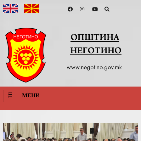
www.negotino.gov.mk
III
МЕНИ