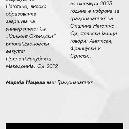
во октомври 2025
Неготино, високо
година е избрана за
образование
градоначалник на
завршува на
Општина Неготино.
универзитетот Св.
Од странски јазици
„Климент Охридски“
говори: Англиски,
Битола\Економски
Француски и
факултет
Српски..
Прилеп\Република
Македонија. Од 2012
Марија Нацева
ваш Градоначалник