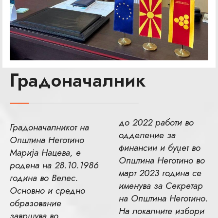
Градоначалник
до 2022 работи во
Градоначалникот на
одделение за
Општина Неготино
финансии и буџет во
Марија Нацева, е
Општина Неготино во
родена на 28.10.1986
март 2023 година се
година во Велес.
именува за Секретар
Основно и средно
на Општина Неготино.
образование
На локалните избори
завршува во