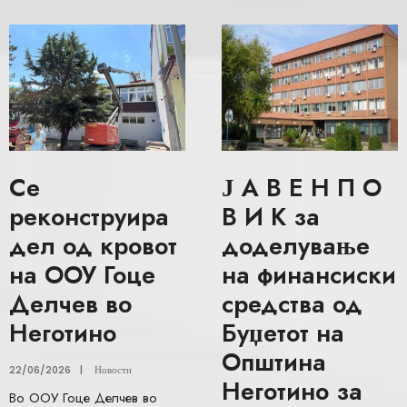
Се
Ј А В Е Н П О
реконструира
В И К за
дел од кровот
доделување
на ООУ Гоце
на финансиски
Делчев во
средства од
Неготино
Буџетот на
Општина
22/06/2026
|
Новости
Неготино за
Во ООУ Гоце Делчев во