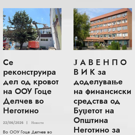
Се
Ј А В Е Н П О
реконструира
В И К за
дел од кровот
доделување
на ООУ Гоце
на финансиски
Делчев во
средства од
Неготино
Буџетот на
Општина
22/06/2026
|
Новости
Неготино за
Во ООУ Гоце Делчев во