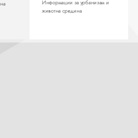
Информации за урбанизам и
 на
животна средина