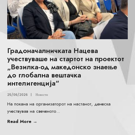
Градоначалничката Нацева
учествуваше на стартот на проектот
„Везилка-од македонско знаење
до глобална вештачка
интелигенција“
25/06/2026
|
Новости
На покана на организаторот на настанот, денеска
учествував на свеченото
...
Read More
→