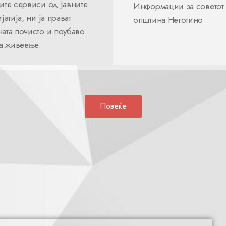
ите сервиси од јавните
Информации за советот
јатија, ни ја прават
општина Неготино
ата почисто и поубаво
за живеење.
Повеќе