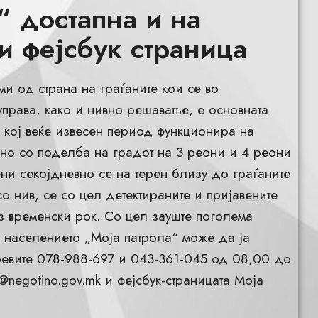
“ достапна и на
и фејсбук страница
и од страна на граѓаните кои се во
права, како и нивно решавање, е основната
“ кој веќе извесен период функционира на
ино со поделба на градот на 3 реони и 4 реони
ни секојдневно се на терен близу до граѓаните
со нив, се со цел детектираните и пријавените
з временски рок. Со цел зауште поголема
) населението „Моја патрола“ може да ја
оевите 078-988-697 и 043-361-045 од 08,00 до
@negotino.gov.mk
и фејсбук-страницата Моја