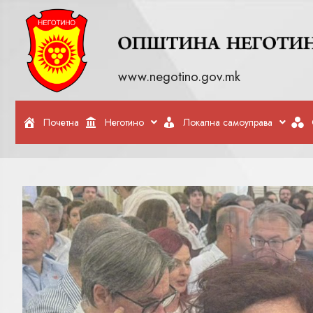
www.negotino.gov.mk
Почетна
Неготино
Локална самоуправа