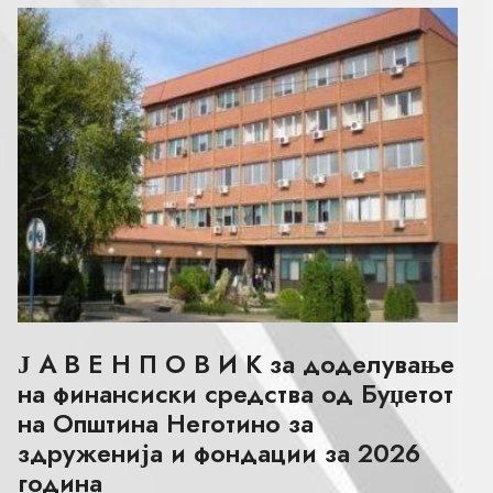
Ј А В Е Н П О В И К за доделување
на финансиски средства од Буџетот
на Општина Неготино за
здруженија и фондации за 2026
година