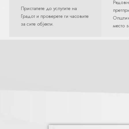
Редовн
Пристапете до услугите на
претпри
Градот и проверете ги часовите
Општин
за сите објекти.
место 