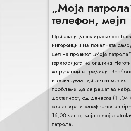
„Моја патрола
телефон, мејл 
Пријава и детектирање проблем
ингеренции на локалната самоу
цел на проектот „Моја патрола
територијата на општина Негот
во руралните средини. Вработе
и остваруваат директен контакт 
проблеми да се решат во набр
достапност, од денеска (11.04.
контактира и телефонски на бр
16,00 часот, мејлот
mojapatrola
патрола.