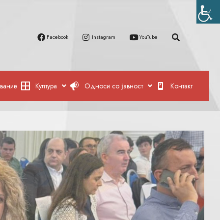
Facebook
Instagram
YouTube
вание
Култура
Односи со јавност
Контакт