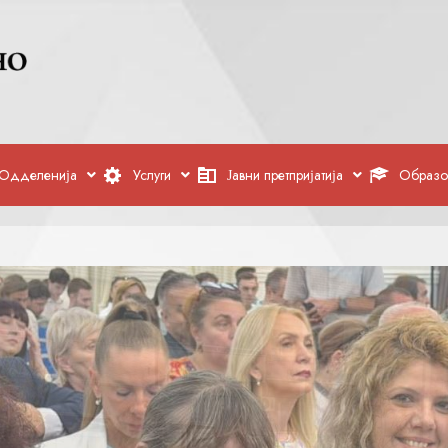
Одделенија
Услуги
Јавни претпријатија
Образо