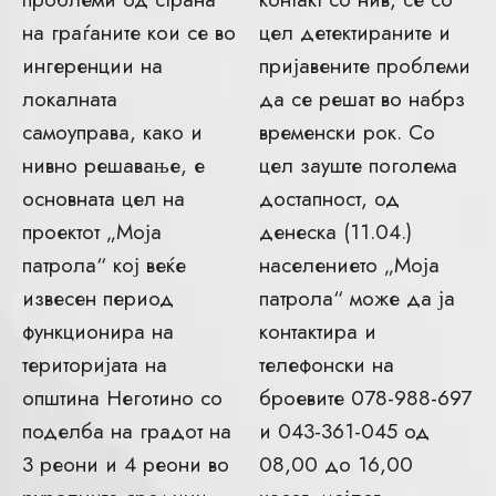
на граѓаните кои се во
цел детектираните и
ингеренции на
пријавените проблеми
локалната
да се решат во набрз
самоуправа, како и
временски рок. Со
нивно решавање, е
цел зауште поголема
основната цел на
достапност, од
проектот „Моја
денеска (11.04.)
патрола“ кој веќе
населението „Моја
извесен период
патрола“ може да ја
функционира на
контактира и
територијата на
телефонски на
општина Неготино со
броевите 078-988-697
поделба на градот на
и 043-361-045 од
3 реони и 4 реони во
08,00 до 16,00