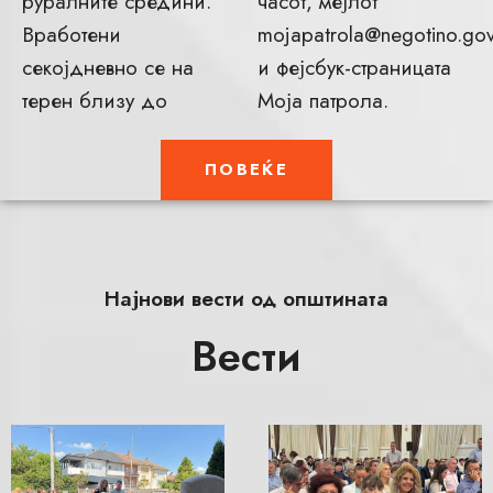
руралните средини.
часот, мејлот
Вработени
mojapatrola@negotino.go
секојдневно се на
и фејсбук-страницата
терен близу до
Моја патрола.
ПОВЕЌЕ
Најнови вести од општината
Вести