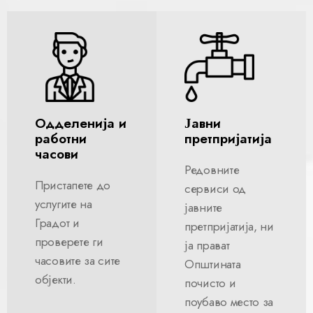
Одделенија и
Јавни
работни
претпријатија
часови
Редовните
Пристапете до
сервиси од
услугите на
јавните
Градот и
претпријатија, ни
проверете ги
ја прават
часовите за сите
Општината
објекти.
почисто и
поубаво место за