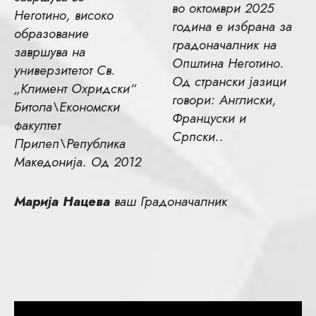
во октомври 2025
Неготино, високо
година е избрана за
образование
градоначалник на
завршува на
Општина Неготино.
универзитетот Св.
Од странски јазици
„Климент Охридски“
говори: Англиски,
Битола\Економски
Француски и
факултет
Српски..
Прилеп\Република
Македонија. Од 2012
Марија Нацева
ваш Градоначалник