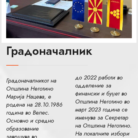
Градоначалник
до 2022 работи во
Градоначалникот на
одделение за
Општина Неготино
финансии и буџет во
Марија Нацева, е
Општина Неготино во
родена на 28.10.1986
март 2023 година се
година во Велес.
именува за Секретар
Основно и средно
на Општина Неготино.
образование
На локалните избори
завршува во