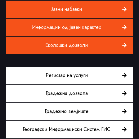
Јавни набавки
Информации од јавен карактер
Еколошки дозволи
Регистар на услуги
Градежна дозвола
Градежно земјиште
Географски Информациски Систем ГИС