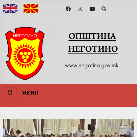
www.negotino.gov.mk
III
МЕНИ