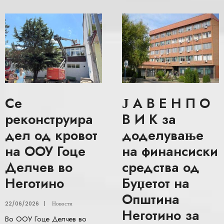
Се
Ј А В Е Н П О
реконструира
В И К за
дел од кровот
доделување
на ООУ Гоце
на финансиски
Делчев во
средства од
Неготино
Буџетот на
Општина
22/06/2026
|
Новости
Неготино за
Во ООУ Гоце Делчев во