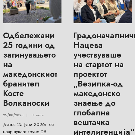
Одбележани
Градоначалнич
25 години од
Нацева
загинувањето
учествуваше
на
на стартот на
македонскиот
проектот
бранител
„Везилка-од
Косте
македонско
Волканоски
знаење до
глобална
25/06/2026
|
Новости
вештачка
Денес 25 јуни 2026г. се
интелигенција“
навршуваат точно 25