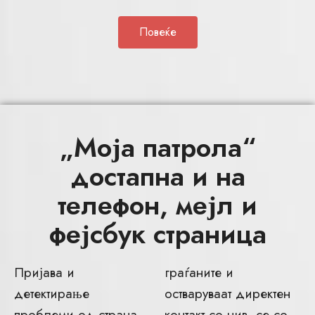
Повеќе
„Моја патрола“
достапна и на
телефон, мејл и
фејсбук страница
Пријава и
граѓаните и
детектирање
остваруваат директен
проблеми од страна
контакт со нив, се со