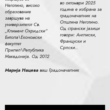
во октомври 2025
Неготино, високо
година е избрана за
образование
градоначалник на
завршува на
Општина Неготино.
универзитетот Св.
Од странски јазици
„Климент Охридски“
говори: Англиски,
Битола\Економски
Француски и
факултет
Српски..
Прилеп\Република
Македонија. Од 2012
Марија Нацева
ваш Градоначалник