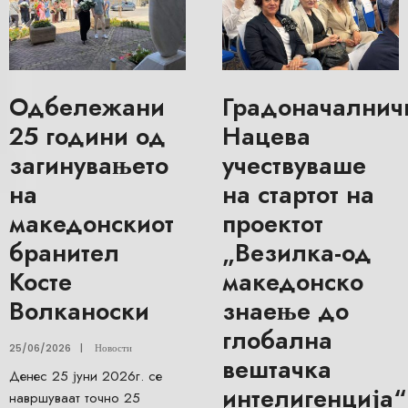
Одбележани
Градоначалнич
25 години од
Нацева
загинувањето
учествуваше
на
на стартот на
македонскиот
проектот
бранител
„Везилка-од
Косте
македонско
Волканоски
знаење до
глобална
25/06/2026
|
Новости
вештачка
Денес 25 јуни 2026г. се
интелигенција“
навршуваат точно 25