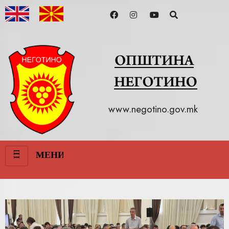
www.negotino.gov.mk
III
МЕНИ