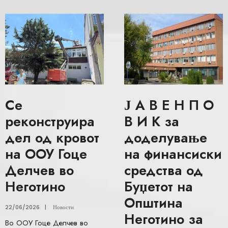
Се
Ј А В Е Н П О
реконструира
В И К за
дел од кровот
доделување
на ООУ Гоце
на финансиски
Делчев во
средства од
Неготино
Буџетот на
Општина
22/06/2026
|
Новости
Неготино за
Во ООУ Гоце Делчев во