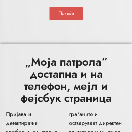
Повеќе
„Моја патрола“
достапна и на
телефон, мејл и
фејсбук страница
Пријава и
граѓаните и
детектирање
остваруваат директен
проблеми од страна
контакт со нив, се со