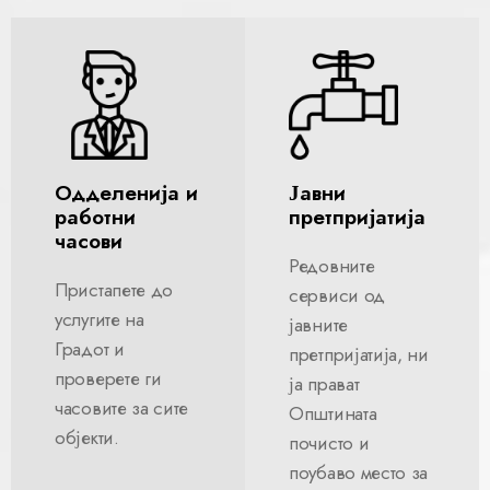
Одделенија и
Јавни
работни
претпријатија
часови
Редовните
Пристапете до
сервиси од
услугите на
јавните
Градот и
претпријатија, ни
проверете ги
ја прават
часовите за сите
Општината
објекти.
почисто и
поубаво место за