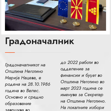
Градоначалник
до 2022 работи во
Градоначалникот на
одделение за
Општина Неготино
финансии и буџет во
Марија Нацева, е
Општина Неготино во
родена на 28.10.1986
март 2023 година се
година во Велес.
именува за Секретар
Основно и средно
на Општина Неготино.
образование
На локалните избори
завршува во