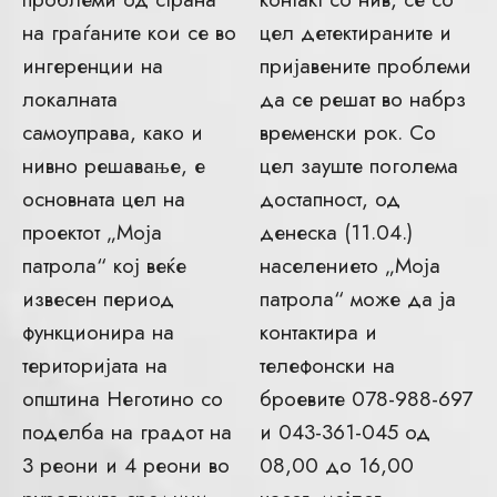
на граѓаните кои се во
цел детектираните и
ингеренции на
пријавените проблеми
локалната
да се решат во набрз
самоуправа, како и
временски рок. Со
нивно решавање, е
цел зауште поголема
основната цел на
достапност, од
проектот „Моја
денеска (11.04.)
патрола“ кој веќе
населението „Моја
извесен период
патрола“ може да ја
функционира на
контактира и
територијата на
телефонски на
општина Неготино со
броевите 078-988-697
поделба на градот на
и 043-361-045 од
3 реони и 4 реони во
08,00 до 16,00