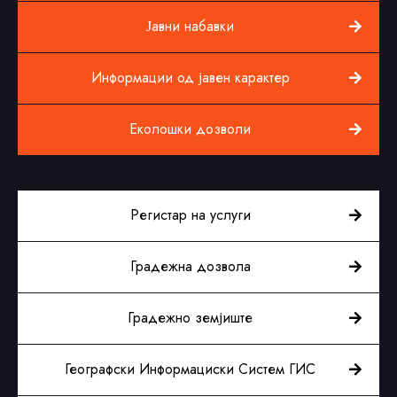
Јавни набавки
Информации од јавен карактер
Еколошки дозволи
Регистар на услуги
Градежна дозвола
Градежно земјиште
Географски Информациски Систем ГИС