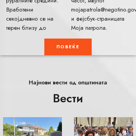
руралните средини.
часот, мејлот
Вработени
mojapatrola@negotino.go
секојдневно се на
и фејсбук-страницата
терен близу до
Моја патрола.
ПОВЕЌЕ
Најнови вести од општината
Вести